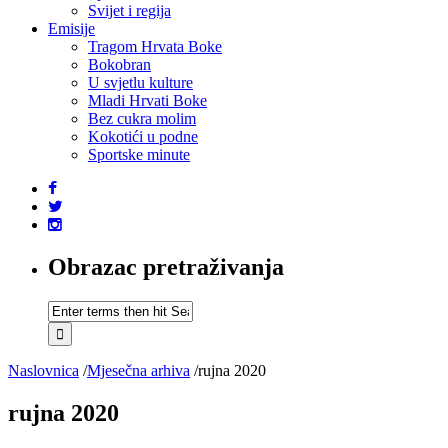
Svijet i regija
Emisije
Tragom Hrvata Boke
Bokobran
U svjetlu kulture
Mladi Hrvati Boke
Bez cukra molim
Kokotići u podne
Sportske minute
Obrazac pretraživanja
Naslovnica
/
Mjesečna arhiva
/
rujna 2020
rujna 2020