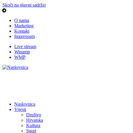
Skoči na glavni sadržaj
O nama
Marketing
Kontakt
Impressum
Live stream
Winamp
WMP
Naslovnica
Vijesti
Društvo
Hrvatska
Kultura
Sport