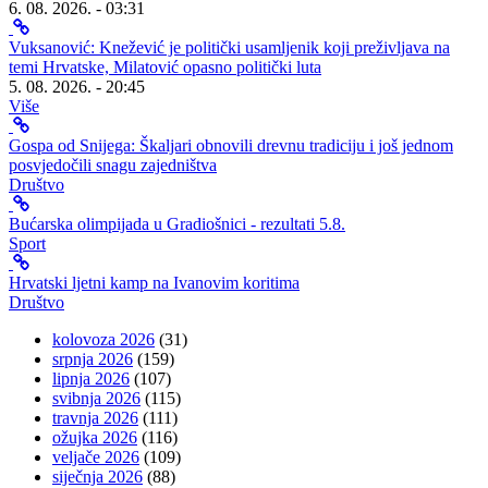
6. 08. 2026. - 03:31
Vuksanović: Knežević je politički usamljenik koji preživljava na
temi Hrvatske, Milatović opasno politički luta
5. 08. 2026. - 20:45
Više
Gospa od Snijega: Škaljari obnovili drevnu tradiciju i još jednom
posvjedočili snagu zajedništva
Društvo
Bućarska olimpijada u Gradiošnici - rezultati 5.8.
Sport
Hrvatski ljetni kamp na Ivanovim koritima
Društvo
kolovoza 2026
(31)
srpnja 2026
(159)
lipnja 2026
(107)
svibnja 2026
(115)
travnja 2026
(111)
ožujka 2026
(116)
veljače 2026
(109)
siječnja 2026
(88)