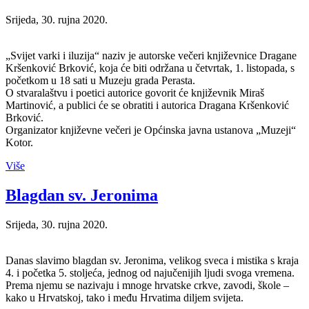
Srijeda, 30. rujna 2020.
„Svijet varki i iluzija“ naziv je autorske večeri književnice Dragane
Kršenković Brković, koja će biti održana u četvrtak, 1. listopada, s
početkom u 18 sati u Muzeju grada Perasta.
O stvaralaštvu i poetici autorice govorit će književnik Miraš
Martinović, a publici će se obratiti i autorica Dragana Kršenković
Brković.
Organizator književne večeri je Općinska javna ustanova „Muzeji“
Kotor.
Više
Blagdan sv. Jeronima
Srijeda, 30. rujna 2020.
Danas slavimo blagdan sv. Jeronima, velikog sveca i mistika s kraja
4. i početka 5. stoljeća, jednog od najučenijih ljudi svoga vremena.
Prema njemu se nazivaju i mnoge hrvatske crkve, zavodi, škole –
kako u Hrvatskoj, tako i među Hrvatima diljem svijeta.