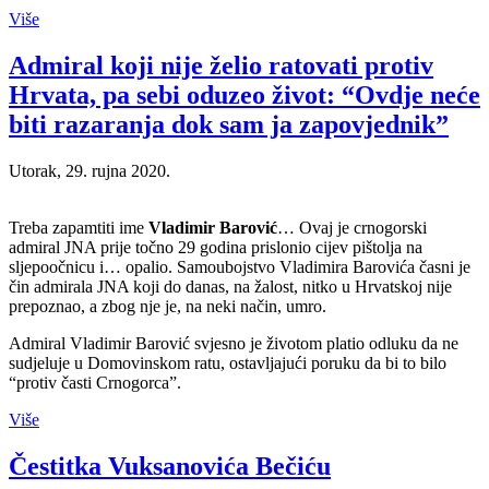
Više
Admiral koji nije želio ratovati protiv
Hrvata, pa sebi oduzeo život: “Ovdje neće
biti razaranja dok sam ja zapovjednik”
Utorak, 29. rujna 2020.
Treba zapamtiti ime
Vladimir Barović
… Ovaj je crnogorski
admiral JNA prije točno 29 godina prislonio cijev pištolja na
sljepoočnicu i… opalio. Samoubojstvo Vladimira Barovića časni je
čin admirala JNA koji do danas, na žalost, nitko u Hrvatskoj nije
prepoznao, a zbog nje je, na neki način, umro.
Admiral Vladimir Barović svjesno je životom platio odluku da ne
sudjeluje u Domovinskom ratu, ostavljajući poruku da bi to bilo
“protiv časti Crnogorca”.
Više
Čestitka Vuksanovića Bečiću