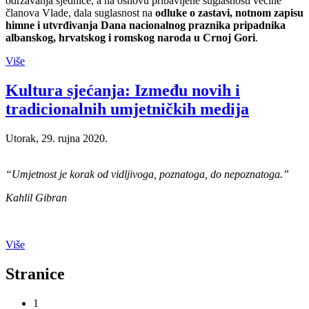
održavanja sjednice, a na osnovu pribavljene suglasnosti većine
članova Vlade, dala suglasnost na
odluke o zastavi, notnom zapisu
himne i utvrđivanja Dana nacionalnog praznika pripadnika
albanskog, hrvatskog i romskog naroda u Crnoj Gori
.
Više
Kultura sjećanja: Između novih i
tradicionalnih umjetničkih medija
Utorak, 29. rujna 2020.
“Umjetnost je korak od vidljivoga, poznatoga, do nepoznatoga.”
Kahlil Gibran
Više
Stranice
1