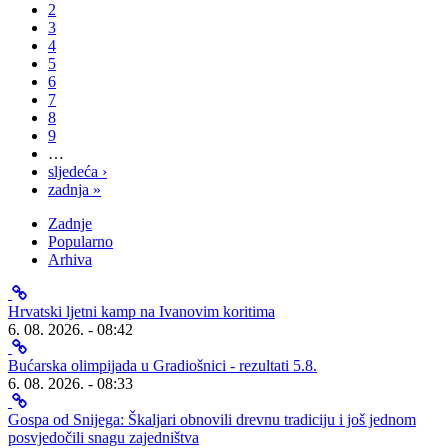
2
3
4
5
6
7
8
9
…
sljedeća ›
zadnja »
Zadnje
Popularno
Arhiva
Hrvatski ljetni kamp na Ivanovim koritima
6. 08. 2026. - 08:42
Bućarska olimpijada u Gradiošnici - rezultati 5.8.
6. 08. 2026. - 08:33
Gospa od Snijega: Škaljari obnovili drevnu tradiciju i još jednom
posvjedočili snagu zajedništva