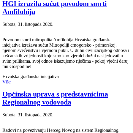
HGI izrazila sućut povodom smrti
Amfilohija
Subota, 31. listopada 2020.
Povodom smrti mitropolita Amfilohija Hrvatska građanska
inicijativa izražava sućut Mitropoliji crnogorsko - primorskoj,
njenom svećenstvu i vjernom puku. U duhu civilizacijskog odnosa i
kršćanskih vrijednosti koje smo kao vjernici dužni nasljedovati u
svim prilikama, svoj odnos iskazujemo riječima - pokoj vječni daruj
mu Gospodine!
Hrvatska građanska inicijativa
Više
Općinska uprava s predstavnicima
Regionalnog vodovoda
Subota, 31. listopada 2020.
Radovi na povezivanju Herceg Novog na sistem Regionalnog