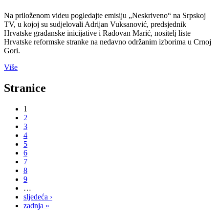
Na priloženom videu pogledajte emisiju „Neskriveno“ na Srpskoj
TV, u kojoj su sudjelovali Adrijan Vuksanović, predsjednik
Hrvatske građanske inicijative i Radovan Marić, nositelj liste
Hrvatske reformske stranke na nedavno održanim izborima u Crnoj
Gori.
Više
Stranice
1
2
3
4
5
6
7
8
9
…
sljedeća ›
zadnja »