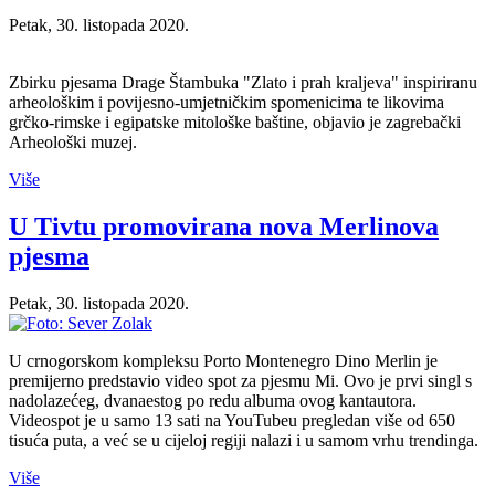
Petak, 30. listopada 2020.
Zbirku pjesama Drage Štambuka "Zlato i prah kraljeva" inspiriranu
arheološkim i povijesno-umjetničkim spomenicima te likovima
grčko-rimske i egipatske mitološke baštine, objavio je zagrebački
Arheološki muzej.
Više
U Tivtu promovirana nova Merlinova
pjesma
Petak, 30. listopada 2020.
U crnogorskom kompleksu Porto Montenegro Dino Merlin je
premijerno predstavio video spot za pjesmu Mi. Ovo je prvi singl s
nadolazećeg, dvanaestog po redu albuma ovog kantautora.
Videospot je u samo 13 sati na YouTubeu pregledan više od 650
tisuća puta, a već se u cijeloj regiji nalazi i u samom vrhu trendinga.
Više