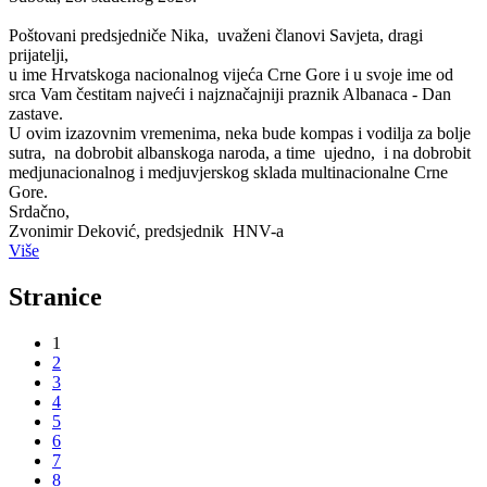
Poštovani predsjedniče Nika, uvaženi članovi Savjeta, dragi
prijatelji,
u ime Hrvatskoga nacionalnog vijeća Crne Gore i u svoje ime od
srca Vam čestitam najveći i najznačajniji praznik Albanaca - Dan
zastave.
U ovim izazovnim vremenima, neka bude kompas i vodilja za bolje
sutra, na dobrobit albanskoga naroda, a time ujedno, i na dobrobit
medjunacionalnog i medjuvjerskog sklada multinacionalne Crne
Gore.
Srdačno,
Zvonimir Deković, predsjednik HNV-a
Više
Stranice
1
2
3
4
5
6
7
8