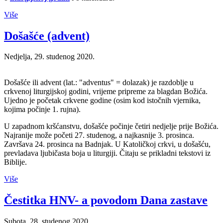
Više
Došašće (advent)
Nedjelja, 29. studenog 2020.
Došašće ili advent (lat.: "adventus" = dolazak) je razdoblje u
crkvenoj liturgijskoj godini, vrijeme pripreme za blagdan Božića.
Ujedno je početak crkvene godine (osim kod istočnih vjernika,
kojima počinje 1. rujna).
U zapadnom kršćanstvu, došašće počinje četiri nedjelje prije Božića.
Najranije može početi 27. studenog, a najkasnije 3. prosinca.
Završava 24. prosinca na Badnjak. U Katoličkoj crkvi, u došašću,
prevladava ljubičasta boja u liturgiji. Čitaju se prikladni tekstovi iz
Biblije.
Više
Čestitka HNV- a povodom Dana zastave
Subota, 28. studenog 2020.