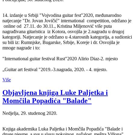
14. izdanje u Srbiji "Vojvodina guitar fest"2020, međunarodno
natjecanje "Dr. Jovan Jovičić" international competition, održano je
online od 27.11. do 30.11., Kristina Miljenović više puta
nagrađivana gitaristica iz Kotora, osvojila je 2.nagradu u drugoj
kategoriji. Natjecanje je održano u 4.starosnih kategorija, a sudionici
su bili iz: Rumnjske, Bugarske, Srbije, Koreje i dr. Osvojila je
mnoge nagrade i to:
"International guitar festival Rust"2020 Alirio Diaz-2. mjesto
„Guitar art festival "2019.-3.nagrada, 2020. - 4. mjesto.
Više
Objavljena knjiga Luke Paljetka i
Momčila Popadića "Balade"
Nedjelja, 29. studenog 2020.
Knjiga akademika Luka Paljetka i Momčila Popadića "Balade i
druge pjesme, a sve u slavu pokojnog, nažalost, meštra Villona"