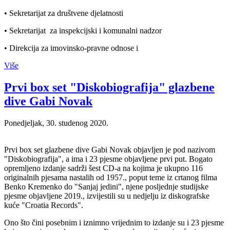
• Sekretarijat za društvene djelatnosti
• Sekretarijat za inspekcijski i komunalni nadzor
• Direkcija za imovinsko-pravne odnose i
Više
Prvi box set "Diskobiografija" glazbene
dive Gabi Novak
Ponedjeljak, 30. studenog 2020.
Prvi box set glazbene dive Gabi Novak objavljen je pod nazivom
"Diskobiografija", a ima i 23 pjesme objavljene prvi put. Bogato
opremljeno izdanje sadrži šest CD-a na kojima je ukupno 116
originalnih pjesama nastalih od 1957., poput teme iz crtanog filma
Benko Kremenko do "Sanjaj jedini", njene posljednje studijske
pjesme objavljene 2019., izvijestili su u nedjelju iz diskografske
kuće "Croatia Records".
Ono što čini posebnim i iznimno vrijednim to izdanje su i 23 pjesme