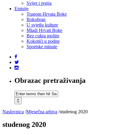
Svijet i regija
Emisije
Tragom Hrvata Boke
Bokobran
U svjetlu kulture
Mladi Hrvati Boke
Bez cukra molim
Kokotići u podne
Sportske minute
Obrazac pretraživanja
Naslovnica
/
Mjesečna arhiva
/
studenog 2020
studenog 2020