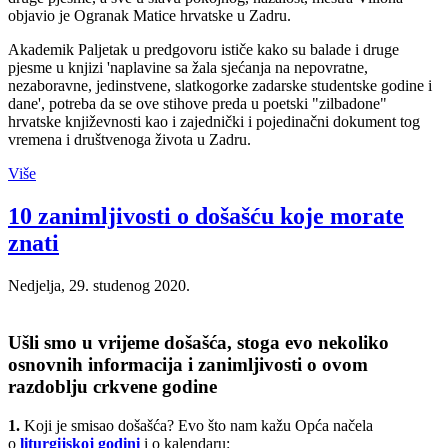
objavio je Ogranak Matice hrvatske u Zadru.
Akademik Paljetak u predgovoru ističe kako su balade i druge
pjesme u knjizi 'naplavine sa žala sjećanja na nepovratne,
nezaboravne, jedinstvene, slatkogorke zadarske studentske godine i
dane', potreba da se ove stihove preda u poetski "zilbadone"
hrvatske književnosti kao i zajednički i pojedinačni dokument tog
vremena i društvenoga života u Zadru.
Više
10 zanimljivosti o došašću koje morate
znati
Nedjelja, 29. studenog 2020.
Ušli smo u vrijeme došašća, stoga evo nekoliko
osnovnih informacija i zanimljivosti o ovom
razdoblju crkvene godine
1.
Koji je smisao došašća? Evo što nam kažu Opća načela
o
liturgijskoj godini
i o kalendaru: