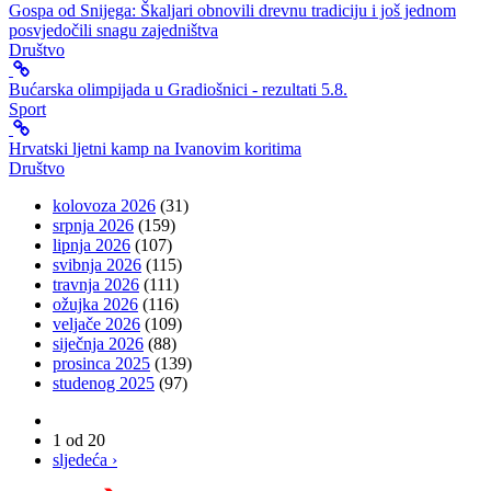
Gospa od Snijega: Škaljari obnovili drevnu tradiciju i još jednom
posvjedočili snagu zajedništva
Društvo
Bućarska olimpijada u Gradiošnici - rezultati 5.8.
Sport
Hrvatski ljetni kamp na Ivanovim koritima
Društvo
kolovoza 2026
(31)
srpnja 2026
(159)
lipnja 2026
(107)
svibnja 2026
(115)
travnja 2026
(111)
ožujka 2026
(116)
veljače 2026
(109)
siječnja 2026
(88)
prosinca 2025
(139)
studenog 2025
(97)
1 od 20
sljedeća ›