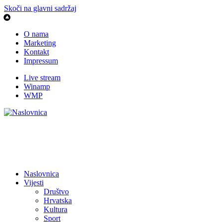
Skoči na glavni sadržaj
O nama
Marketing
Kontakt
Impressum
Live stream
Winamp
WMP
Naslovnica
Vijesti
Društvo
Hrvatska
Kultura
Sport