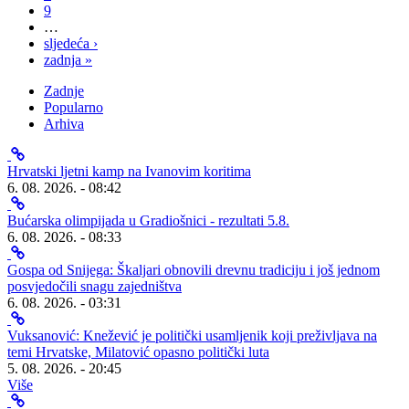
9
…
sljedeća ›
zadnja »
Zadnje
Popularno
Arhiva
Hrvatski ljetni kamp na Ivanovim koritima
6. 08. 2026. - 08:42
Bućarska olimpijada u Gradiošnici - rezultati 5.8.
6. 08. 2026. - 08:33
Gospa od Snijega: Škaljari obnovili drevnu tradiciju i još jednom
posvjedočili snagu zajedništva
6. 08. 2026. - 03:31
Vuksanović: Knežević je politički usamljenik koji preživljava na
temi Hrvatske, Milatović opasno politički luta
5. 08. 2026. - 20:45
Više