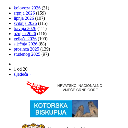
kolovoza 2026
(31)
srpnja 2026
(159)
lipnja 2026
(107)
svibnja 2026
(115)
travnja 2026
(111)
ožujka 2026
(116)
veljače 2026
(109)
siječnja 2026
(88)
prosinca 2025
(139)
studenog 2025
(97)
1 od 20
sljedeća ›