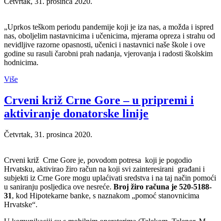
Četvrtak, 31. prosinca 2020.
„Uprkos teškom periodu pandemije koji je iza nas, a možda i ispred
nas, oboljelim nastavnicima i učenicima, mjerama opreza i strahu od
nevidljive razorne opasnosti, učenici i nastavnici naše škole i ove
godine su rasuli čarobni prah nadanja, vjerovanja i radosti školskim
hodnicima.
Više
Crveni križ Crne Gore – u pripremi i
aktiviranje donatorske linije
Četvrtak, 31. prosinca 2020.
Crveni križ Crne Gore je, povodom potresa koji je pogodio
Hrvatsku, aktivirao žiro račun na koji svi zainteresirani građani i
subjekti iz Crne Gore mogu uplaćivati sredstva i na taj način pomoći
u saniranju posljedica ove nesreće.
Broj žiro računa je 520-5188-
31
, kod Hipotekarne banke, s naznakom „pomoć stanovnicima
Hrvatske“.