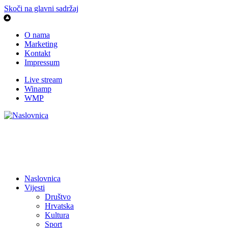
Skoči na glavni sadržaj
O nama
Marketing
Kontakt
Impressum
Live stream
Winamp
WMP
Naslovnica
Vijesti
Društvo
Hrvatska
Kultura
Sport