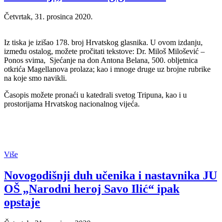
Četvrtak, 31. prosinca 2020.
Iz tiska je izišao 178. broj Hrvatskog glasnika. U ovom izdanju,
između ostalog, možete pročitati tekstove: Dr. Miloš Milošević –
Ponos svima, Sjećanje na don Antona Belana, 500. obljetnica
otkrića Magellanova prolaza; kao i mnoge druge uz brojne rubrike
na koje smo navikli.
Časopis možete pronaći u katedrali svetog Tripuna, kao i u
prostorijama Hrvatskog nacionalnog vijeća.
Više
Novogodišnji duh učenika i nastavnika JU
OŠ „Narodni heroj Savo Ilić“ ipak
opstaje