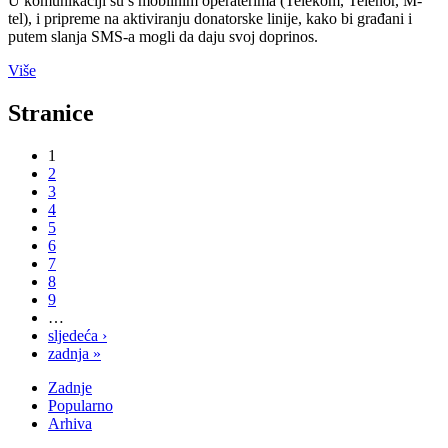
U komunikaciji su s mobilnim operaterima (Telekom, Telenor, M-
tel), i pripreme na aktiviranju donatorske linije, kako bi građani i
putem slanja SMS-a mogli da daju svoj doprinos.
Više
Stranice
1
2
3
4
5
6
7
8
9
…
sljedeća ›
zadnja »
Zadnje
Popularno
Arhiva