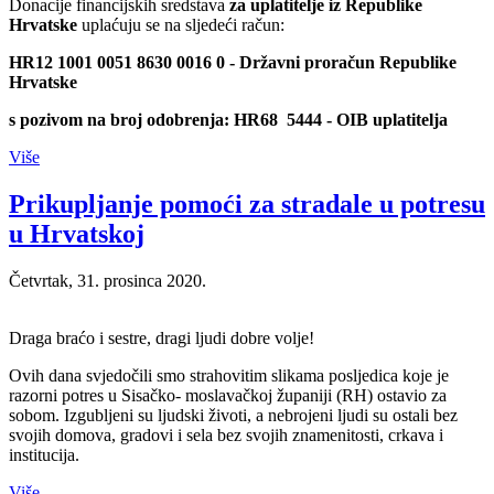
Donacije financijskih sredstava
za uplatitelje iz Republike
Hrvatske
uplaćuju se na sljedeći račun:
HR12 1001 0051 8630 0016 0 - Državni proračun Republike
Hrvatske
s pozivom na broj odobrenja: HR68 5444 - OIB uplatitelja
Više
Prikupljanje pomoći za stradale u potresu
u Hrvatskoj
Četvrtak, 31. prosinca 2020.
Draga braćo i sestre, dragi ljudi dobre volje!
Ovih dana svjedočili smo strahovitim slikama posljedica koje je
razorni potres u Sisačko- moslavačkoj županiji (RH) ostavio za
sobom. Izgubljeni su ljudski životi, a nebrojeni ljudi su ostali bez
svojih domova, gradovi i sela bez svojih znamenitosti, crkava i
institucija.
Više