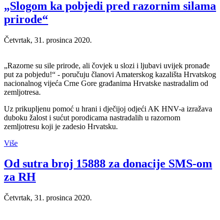
„Slogom ka pobjedi pred razornim silama
prirode“
Četvrtak, 31. prosinca 2020.
„Razorne su sile prirode, ali čovjek u slozi i ljubavi uvijek pronađe
put za pobjedu!“ - poručuju članovi Amaterskog kazališta Hrvatskog
nacionalnog vijeća Crne Gore građanima Hrvatske nastradalim od
zemljotresa.
Uz prikupljenu pomoć u hrani i dječijoj odjeći AK HNV-a izražava
duboku žalost i sućut porodicama nastradalih u razornom
zemljotresu koji je zadesio Hrvatsku.
Više
Od sutra broj 15888 za donacije SMS-om
za RH
Četvrtak, 31. prosinca 2020.