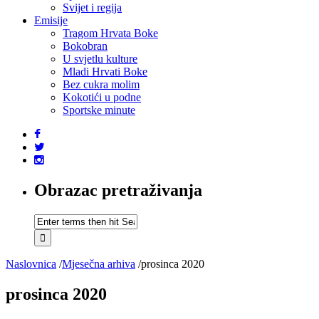
Svijet i regija
Emisije
Tragom Hrvata Boke
Bokobran
U svjetlu kulture
Mladi Hrvati Boke
Bez cukra molim
Kokotići u podne
Sportske minute
Obrazac pretraživanja
Naslovnica
/
Mjesečna arhiva
/
prosinca 2020
prosinca 2020