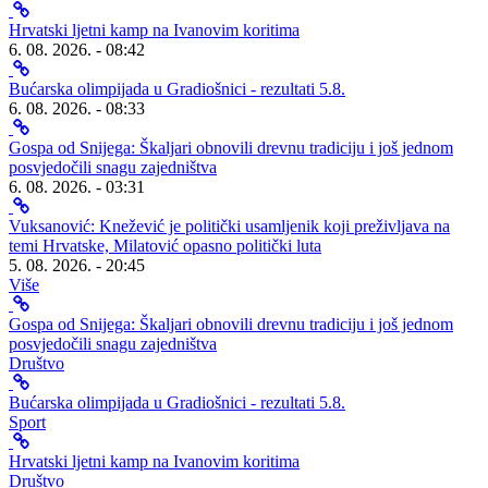
Hrvatski ljetni kamp na Ivanovim koritima
6. 08. 2026. - 08:42
Bućarska olimpijada u Gradiošnici - rezultati 5.8.
6. 08. 2026. - 08:33
Gospa od Snijega: Škaljari obnovili drevnu tradiciju i još jednom
posvjedočili snagu zajedništva
6. 08. 2026. - 03:31
Vuksanović: Knežević je politički usamljenik koji preživljava na
temi Hrvatske, Milatović opasno politički luta
5. 08. 2026. - 20:45
Više
Gospa od Snijega: Škaljari obnovili drevnu tradiciju i još jednom
posvjedočili snagu zajedništva
Društvo
Bućarska olimpijada u Gradiošnici - rezultati 5.8.
Sport
Hrvatski ljetni kamp na Ivanovim koritima
Društvo