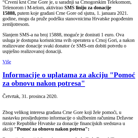
“Crveni krst Crne Gore je, u saradnji sa Crnogorskim Telekomom,
Telenorom i M-telom, aktivirao
SMS liniju za donacije
15888,
putem koje građani Crne Gore od sjutra, 1. januara 2021.
godine, mogu da pruže podršku stanovnicima Hrvatske pogođenim
zemljotresom.
Slanjem SMS-a na broj 15888, moguće je donirati 1 euro. Ova
usluga je dostupna korisnicima svih operatera u Crnoj Gori, a nakon
realizovane donacije svaki donator će SMS-om dobiti potvrdu o
uspješno realizovanoj donaciji.
Više
Informacije o uplatama za akciju "Pomoć
za obnovu nakon potresa"
Četvrtak, 31. prosinca 2020.
Zbog velikog interesa građana Crne Gore koji žele pomoći, u
nastavku prosljeđujemo informacije o službenim računima Državne
riznice Republike Hrvatske za donacije financijskih sredstava u
akciji
"Pomoć za obnovu nakon potresa":