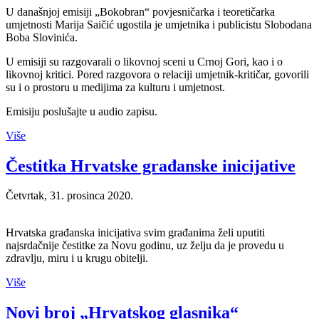
U današnjoj emisiji „Bokobran“ povjesničarka i teoretičarka
umjetnosti Marija Saičić ugostila je umjetnika i publicistu Slobodana
Boba Slovinića.
U emisiji su razgovarali o likovnoj sceni u Crnoj Gori, kao i o
likovnoj kritici. Pored razgovora o relaciji umjetnik-kritičar, govorili
su i o prostoru u medijima za kulturu i umjetnost.
Emisiju poslušajte u audio zapisu.
Više
Čestitka Hrvatske građanske inicijative
Četvrtak, 31. prosinca 2020.
Hrvatska građanska inicijativa svim građanima želi uputiti
najsrdačnije čestitke za Novu godinu, uz želju da je provedu u
zdravlju, miru i u krugu obitelji.
Više
Novi broj „Hrvatskog glasnika“