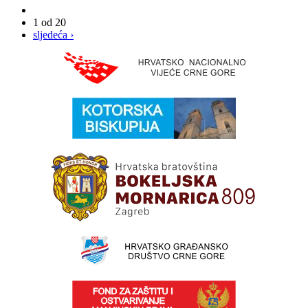
1 od 20
sljedeća ›