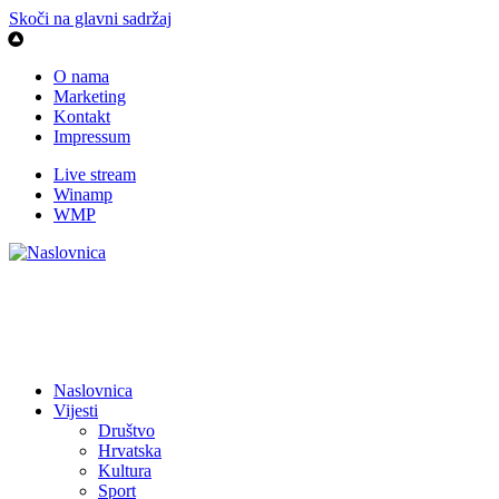
Skoči na glavni sadržaj
O nama
Marketing
Kontakt
Impressum
Live stream
Winamp
WMP
Naslovnica
Vijesti
Društvo
Hrvatska
Kultura
Sport