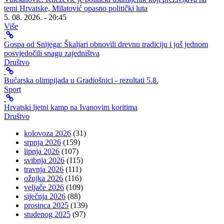
temi Hrvatske, Milatović opasno politički luta
5. 08. 2026. - 20:45
Više
Gospa od Snijega: Škaljari obnovili drevnu tradiciju i još jednom
posvjedočili snagu zajedništva
Društvo
Bućarska olimpijada u Gradiošnici - rezultati 5.8.
Sport
Hrvatski ljetni kamp na Ivanovim koritima
Društvo
kolovoza 2026
(31)
srpnja 2026
(159)
lipnja 2026
(107)
svibnja 2026
(115)
travnja 2026
(111)
ožujka 2026
(116)
veljače 2026
(109)
siječnja 2026
(88)
prosinca 2025
(139)
studenog 2025
(97)