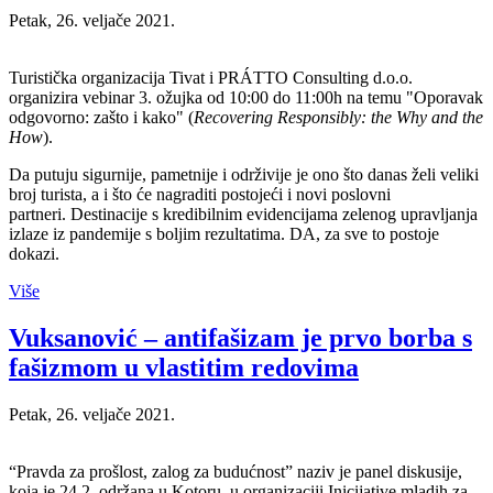
Petak, 26. veljače 2021.
Turistička organizacija Tivat i PRÁTTO Consulting d.o.o.
organizira vebinar 3. ožujka od 10:00 do 11:00h na temu "Oporavak
odgovorno: zašto i kako" (
Recovering Responsibly: the Why and the
How
).
Da putuju sigurnije, pametnije i održivije je ono što danas želi veliki
broj turista, a i što će nagraditi postojeći i novi poslovni
partneri. Destinacije s kredibilnim evidencijama zelenog upravljanja
izlaze iz pandemije s boljim rezultatima. DA, za sve to postoje
dokazi.
Više
Vuksanović – antifašizam je prvo borba s
fašizmom u vlastitim redovima
Petak, 26. veljače 2021.
“Pravda za prošlost, zalog za budućnost” naziv je panel diskusije,
koja je 24.2. održana u Kotoru, u organizaciji Inicijative mladih za