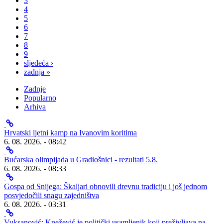
3
4
5
6
7
8
9
sljedeća ›
zadnja »
Zadnje
Popularno
Arhiva
Hrvatski ljetni kamp na Ivanovim koritima
6. 08. 2026. - 08:42
Bućarska olimpijada u Gradiošnici - rezultati 5.8.
6. 08. 2026. - 08:33
Gospa od Snijega: Škaljari obnovili drevnu tradiciju i još jednom
posvjedočili snagu zajedništva
6. 08. 2026. - 03:31
Vuksanović: Knežević je politički usamljenik koji preživljava na