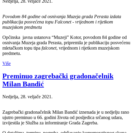
Nedjelja, 28. veljače 2021.
Povodom 84 godine od osnivanja Muzeja grada Perasta izdata
publikacija posvećena topu Falconet -
vrijednom i rijetkom
muzejskom predmetu
Općinska javna ustanova “Muzeji” Kotor, povodom 84 godine od
osnivanja Muzeja grada Perasta, pripremila je publikaciju posvećenu
mletačkom topu tipa
falconet
, vrijednom i rijetkom muzejskom
predmetu.
Više
Preminuo zagrebački gradonačelnik
Milan Bandić
Nedjelja, 28. veljače 2021.
Zagrebački gradonačelnik Milan Bandić iznenada je u nedjelju rano
ujutro preminuo u 66. godini života od posljedica srčanog udara,
izvijestila je Služba za informiranje Grada Zagreba.
O detaljima, terminu pogreba, održavanju komemorativnog skupa,