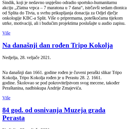
Sindik, koji je nedavno uspješno odradio sportsko-humanitarnu
akciju „Zlatna vrpca – 7 maratona u 7 dana“, istrčavši sedam dionica
od Splita do Tivta, u svrhu prikupljanja donacija za Odjel dječje
onkologije KBC-a Split. Više o pripremama, poteškoćama tijekom
utrke, motivaciji, ali i budućim projektima poslušajte u audio zapisu.
Više
Na današnji dan rođen Tripo Kokolja
Nedjelja, 28. veljače 2021.
Na današnji dan 1661. godine rođen je čuveni peraški slikar Tripo
Kokolja. Tripo Kokolja rođen je u Perastu 28. 2. 1661.
godine. Školovao se pod pokroviteljstvom svog mecene, također
Peraštanina, nadbiskupa Andrije Zmajevića.
Više
84 god. od osnivanja Muzeja grada
Perasta