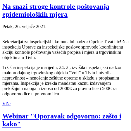
Na snazi stroge kontrole poštovanja
epidemioloških mjera
Petak, 26. veljače 2021.
Sekretarijat za inspekcijski i komunalni nadzor Općine Tivat i tržišna
inspekcija Uprave za inspekcijske poslove sprovode koordiniranu
akciju kontrole poštovanja važećih propisa i mjera u trgovinskim
objektima u Tivtu.
Tržišna inspekcija je u srijedu, 24. 2., izvršila inspekcijski nadzor
maloprodajnog trgovinskog objekta “Voli” u Tivtu i utvrdila
nepravilnost – nenošenje zaštitne opreme u skladu s propisanim
mjerama. Inspekcija je izrekla mandatnu kaznu izdavanjem
prekršajnih naloga u iznosu od 2000€ za pravno lice i 500€ za
odgovorno lice u pravnom licu.
Više
Webinar "Oporavak odgovorno: zašto i
kako"