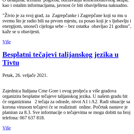
kao i ostalim informacijama, javnost će biti obaviještena naknadno.
"Živio je za svoj grad, za Zagrepčanke i Zagrepčane koji su mu u
svemu što je radio bili na prvom mjestu, za posao koji je s ljubavlju i
energijom, unoseći cijeloga sebe – bez ostatka obavljao 21 godinu",
kaže se u obavijesti.
Više
Besplatni tečajevi talijanskog jezika u
Tivtu
Petak, 26. veljače 2021.
Zajednica Italijana Crne Gore i ovog proljeća u više gradova
organizira besplatne tečajeve talijanskog jezika. U našem gradu bit
će organizirana 2 tečaja za odrasle, nivoi A1 i A2. Radi situacije sa
korona virusom tečajevi će se realizirati online. Početak nastave je
planiran za 8.3. Sve informacije o tečajevima se mogu dobiti na broj
telefona: 067 637 818.
Više