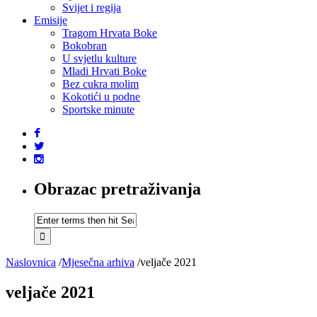
Svijet i regija
Emisije
Tragom Hrvata Boke
Bokobran
U svjetlu kulture
Mladi Hrvati Boke
Bez cukra molim
Kokotići u podne
Sportske minute
Obrazac pretraživanja
Naslovnica
/
Mjesečna arhiva
/
veljače 2021
veljače 2021