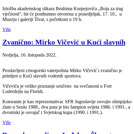
Izložba akademskog slikara Ibrahima Kurpejovića „Boja za trag
vječnosti“, bit će posthumno otvorena u ponedjeljak, 17. 10., u
Muzeju i galeriji Tivat, s početkom u 19 h.
Više
Zvanično: Mirko Vičević u Kući slavnih
Nedjelja, 16. listopada 2022.
Proslavljeni crnogorski vaterpolista Mirko Vičević i zvanično je
primljen u Kući slavnih vodenih sportova.
Vičeviću je veliko priznanje uručeno na svečanosti u Fort
Loderdejlu na Floridi.
Kotoranin je kao reprezentativac SFR Jugoslavije osvojio olimpijsko
zlato u Seulu 1988., dva puta je bio šampion svijeta 1986. i 1991., a
dvostruki je osvajač i Svjetskog kupa (1990. i 1991.).
Više