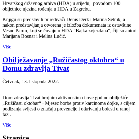
Hrvatskog državnog arhiva (HDA) u srijedu, povodom 100.
obljetnice njezina rođenja u HDA u Zagrebu.
Knjigu su predstavili priređivači Denis Derk i Marina Selnik, a
nakon predstavljanja otvorena je izložba dokumenata iz ostavštine
Vesne Parun, koji se čuvaju u HDA "Bajka zvjezdana", čiji su autori
Marijana Bosnar i Melina Lučić.
Više
Obilježavanje „Ružičastog oktobra“ u
Domu zdravlja Tivat
Četvrtak, 13. listopada 2022.
Dom zdravlja Tivat brojnim aktivnostima i ove godine obilježiće
„Ružičasti oktobar“ - Mjesec borbe protiv karcinoma dojke, s ciljem
podizanja svijesti o značaju prevencije i otkrivanju bolesti u ranoj
fazi.
Više
Stranice