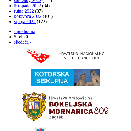
studenog 2022
(114)
listopada 2022
(84)
rujna 2022
(87)
kolovoza 2022
(101)
srpnja 2022
(122)
‹ prethodna
5 od 20
sljedeća ›