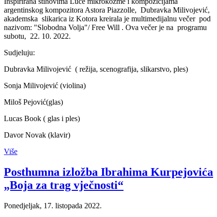
Inspirirana stihovima Luče mikrokozme i kompozicijama
argentinskog kompozitora Astora Piazzolle, Dubravka Milivojević,
akademska slikarica iz Kotora kreirala je multimedijalnu večer pod
nazivom: "Slobodna Volja"/ Free Will . Ova večer je na programu
subotu, 22. 10. 2022.
Sudjeluju:
Dubravka Milivojević ( režija, scenografija, slikarstvo, ples)
Sonja Milivojević (violina)
Miloš Pejović(glas)
Lucas Book ( glas i ples)
Davor Novak (klavir)
Više
Posthumna izložba Ibrahima Kurpejovića
„Boja za trag vječnosti“
Ponedjeljak, 17. listopada 2022.