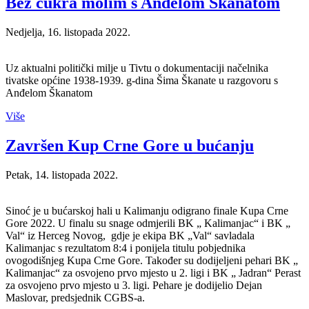
Bez cukra molim s Anđelom Škanatom
Nedjelja, 16. listopada 2022.
Uz aktualni politički milje u Tivtu o dokumentaciji načelnika
tivatske općine 1938-1939. g-dina Šima Škanate u razgovoru s
Anđelom Škanatom
Više
Završen Kup Crne Gore u bućanju
Petak, 14. listopada 2022.
Sinoć je u bućarskoj hali u Kalimanju odigrano finale Kupa Crne
Gore 2022. U finalu su snage odmjerili BK „ Kalimanjac“ i BK „
Val“ iz Herceg Novog, gdje je ekipa BK „Val“ savladala
Kalimanjac s rezultatom 8:4 i ponijela titulu pobjednika
ovogodišnjeg Kupa Crne Gore. Također su dodijeljeni pehari BK „
Kalimanjac“ za osvojeno prvo mjesto u 2. ligi i BK „ Jadran“ Perast
za osvojeno prvo mjesto u 3. ligi. Pehare je dodijelio Dejan
Maslovar, predsjednik CGBS-a.