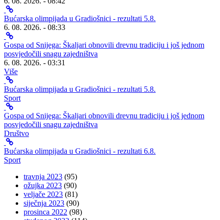
6. 08. 2026. - 08:42
Bućarska olimpijada u Gradiošnici - rezultati 5.8.
6. 08. 2026. - 08:33
Gospa od Snijega: Škaljari obnovili drevnu tradiciju i još jednom
posvjedočili snagu zajedništva
6. 08. 2026. - 03:31
Više
Bućarska olimpijada u Gradiošnici - rezultati 5.8.
Sport
Gospa od Snijega: Škaljari obnovili drevnu tradiciju i još jednom
posvjedočili snagu zajedništva
Društvo
Bućarska olimpijada u Gradiošnici - rezultati 6.8.
Sport
travnja 2023
(95)
ožujka 2023
(90)
veljače 2023
(81)
siječnja 2023
(90)
prosinca 2022
(98)