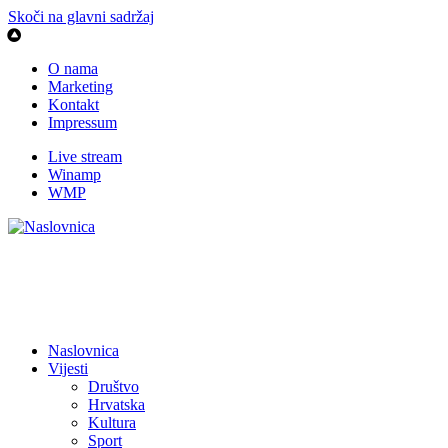
Skoči na glavni sadržaj
O nama
Marketing
Kontakt
Impressum
Live stream
Winamp
WMP
Naslovnica
Vijesti
Društvo
Hrvatska
Kultura
Sport