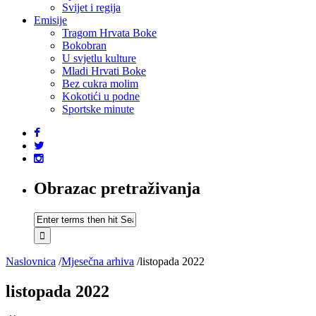
Svijet i regija
Emisije
Tragom Hrvata Boke
Bokobran
U svjetlu kulture
Mladi Hrvati Boke
Bez cukra molim
Kokotići u podne
Sportske minute
Obrazac pretraživanja
Naslovnica
/
Mjesečna arhiva
/
listopada 2022
listopada 2022