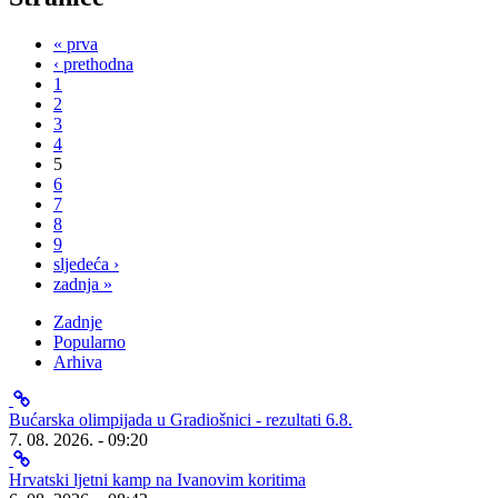
« prva
‹ prethodna
1
2
3
4
5
6
7
8
9
sljedeća ›
zadnja »
Zadnje
Popularno
Arhiva
Bućarska olimpijada u Gradiošnici - rezultati 6.8.
7. 08. 2026. - 09:20
Hrvatski ljetni kamp na Ivanovim koritima