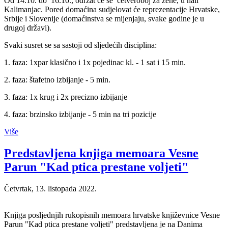
Od 14.10. do 16.10., održat će se četveroboj za žene, u hali
Kalimanjac. Pored domaćina sudjelovat će reprezentacije Hrvatske,
Srbije i Slovenije (domaćinstva se mijenjaju, svake godine je u
drugoj državi).
Svaki susret se sa sastoji od sljedećih disciplina:
1. faza: 1xpar klasično i 1x pojedinac kl. - 1 sat i 15 min.
2. faza: štafetno izbijanje - 5 min.
3. faza: 1x krug i 2x precizno izbijanje
4. faza: brzinsko izbijanje - 5 min na tri pozicije
Više
Predstavljena knjiga memoara Vesne
Parun "Kad ptica prestane voljeti"
Četvrtak, 13. listopada 2022.
Knjiga posljednjih rukopisnih memoara hrvatske književnice Vesne
Parun "Kad ptica prestane voljeti" predstavljena je na Danima