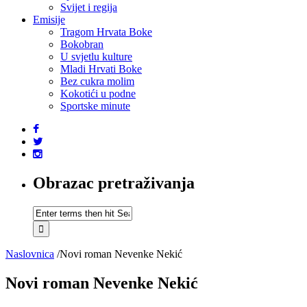
Svijet i regija
Emisije
Tragom Hrvata Boke
Bokobran
U svjetlu kulture
Mladi Hrvati Boke
Bez cukra molim
Kokotići u podne
Sportske minute
Obrazac pretraživanja
Naslovnica
/
Novi roman Nevenke Nekić
Novi roman Nevenke Nekić