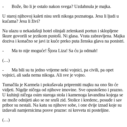
- Bože, što li je ostalo nakon svega? Uzdahnula je majka.
U staroj njihovoj kaleti nisu sreli nikoga poznatoga. Jesu li ljudi u
kućama? Jesu li živi?
Na ulazu u nekadašnji hotel olinjali zelenkasti portun i sklopljene
škure govorili se jezikom pustoši. Ni glasa. Vrata zabravljena. Majka
doziva i konačno se javi iz kuće preko puta ženska glava na ponistri.
- Ma to nije moguće! Šjora Liza! Sa ću ja odmah!
(…)
- Ma bili su tu jedno vrijeme neki vojnici, pa civili, pa opet
vojnici, ali sada nema nikoga. Ali sve je vojno.
Tumačila je Karmela i pokušavala pripremiti majku na ono što će
vidjeti. Nigdje ničega od njihove imovine. Sve opustošeno i prazno.
U kuhinji ničega osim staroga stola i kamenoga lavandina kojega se
ne može odnijeti ako se ne sruši zid. Stolice i kredenc, posuđe i sav
pribor su nestali. Na katu su njihove sobe, i one dvije iznad koje su
izdavali namjernicima posve prazne: ni kreveta ni posteljine.
(…)