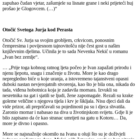
zapuhao čudan vjetar, zašumjele su lisnate grane i neki prijeteći huj
prošao je Glogovcem. (…)“
Otočić Svetoga Jurja kod Perasta
Otočić Sv. Jurja sa svojim grobljem, crkvicom, ponosnim
čempresima i povijesnom tajnovitošću nije čest gost u našim
književnim djelima. Učinila je to sada Nevenka Nekić u romanu
„Ivan bez zemlje“.
… „Prije toga kobnog ratnog ljeta počeo je Ivan zapažati prirodu i
njenu ljepotu, snagu i značenje u životu. More je kao drago
nepregledno biće u koje uranja, a istovremeno tajanstveni opasni
duboki nastan nevjerojatnih stvorenja, kao što je bila ona, nikada do
tada, viđena hobotnica koja je zadavila mornara. Izvukli su
nesretnika na gat i sjatili se ljudi, žene zapomagale. Rezali su krake
goleme veličine s njegova tijela i krv je šikljala. Nisu djeci dali da
vide prizor, ali prepričavali su pojedinosti pa su i djeca shvatila.
Zaronio mornar i nabasao na diva u životinjskom svijetu. Gdje li je
bilo zapisano da će kao stranac umrijeti na gatu u Kotoru… Da,
more je divno i opasno.
More se najsnažnije okomilo na Ivana u oluji što su je doživjeli