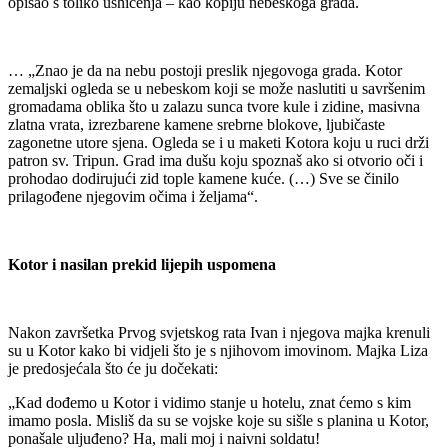
opisao s toliko ushićenja – kao kopiju nebeskoga grada.
… „Znao je da na nebu postoji preslik njegovoga grada. Kotor
zemaljski ogleda se u nebeskom koji se može naslutiti u savršenim
gromadama oblika što u zalazu sunca tvore kule i zidine, masivna
zlatna vrata, izrezbarene kamene srebrne blokove, ljubičaste
zagonetne utore sjena. Ogleda se i u maketi Kotora koju u ruci drži
patron sv. Tripun. Grad ima dušu koju spoznaš ako si otvorio oči i
prohodao dodirujući zid tople kamene kuće. (…) Sve se činilo
prilagođene njegovim očima i željama“.
Kotor i nasilan prekid lijepih uspomena
Nakon završetka Prvog svjetskog rata Ivan i njegova majka krenuli
su u Kotor kako bi vidjeli što je s njihovom imovinom. Majka Liza
je predosjećala što će ju dočekati:
„Kad dođemo u Kotor i vidimo stanje u hotelu, znat ćemo s kim
imamo posla. Misliš da su se vojske koje su sišle s planina u Kotor,
ponašale uljuđeno? Ha, mali moj i naivni soldatu!