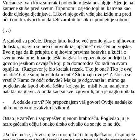
Vraćao se Ivan kroz sumrak i pohodio mjesta nostalgije. Sjeo je na
kamene stube pred svetim Tripunom i osjetio toplinu kamena kao
dodir cijeloga djetinjstva. Likovi njegovih vršnjaka iziđu mu pred
oči i on ih zatvori kao da želi zarobiti tu sliku i ponijeti je sobom.
(…)
A gadosti su počele. Drugo jutro kad se već pronio glas o njihovom
dolasku, pojavio se neki činovnik iz „opštine“ ovlašten od vojske.
Evo njega da ih priupita o njihovim pravima boravka u kući i o
svemu ostalome. Imao je teški naglasak nepoznatoga podrijetla. I
govorio jezikom osvajača koji pita domorodca što radi na svom
ognjištu. (Razgovor je bio kratak i rezak. Tko je ona? Tko je ovaj
mladić? Gdje su njihovi dokumenti? Što imaju ovdje? Zašto su se
vratili? Kamo će otići odavde? Majka je odgovarala i mirno ga
pogledavala ispod oboda šešira kojega je, misli Ivan, namjerno
natakla na glavu. A onda kad su sve izgovorili, ona je naglo upitala:
- A odakle ste vi? Ne prepoznajem vaš govor! Ovdje nadaleko
nitko ne govori ovakvim jezikom!
Ostao je zatečen i zaprepašten njenom hrabrošću. Pogledao ju je
razrogačenih očiju i onako drsko odvalio da se nje to ne tiče.
-Pa tiče me se, jer vi stojite u mojoj kući i to opljačkanoj, i ispitujete