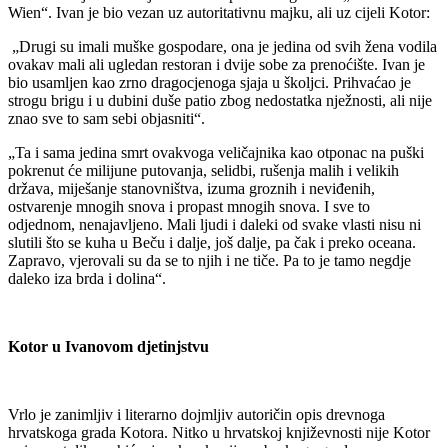
Wien“. Ivan je bio vezan uz autoritativnu majku, ali uz cijeli Kotor:
„Drugi su imali muške gospodare, ona je jedina od svih žena vodila
ovakav mali ali ugledan restoran i dvije sobe za prenoćište. Ivan je
bio usamljen kao zrno dragocjenoga sjaja u školjci. Prihvaćao je
strogu brigu i u dubini duše patio zbog nedostatka nježnosti, ali nije
znao sve to sam sebi objasniti“.
„Ta i sama jedina smrt ovakvoga veličajnika kao otponac na puški
pokrenut će milijune putovanja, selidbi, rušenja malih i velikih
država, miješanje stanovništva, izuma groznih i neviđenih,
ostvarenje mnogih snova i propast mnogih snova. I sve to
odjednom, nenajavljeno. Mali ljudi i daleki od svake vlasti nisu ni
slutili što se kuha u Beču i dalje, još dalje, pa čak i preko oceana.
Zapravo, vjerovali su da se to njih i ne tiče. Pa to je tamo negdje
daleko iza brda i dolina“.
Kotor u Ivanovom djetinjstvu
Vrlo je zanimljiv i literarno dojmljiv autoričin opis drevnoga
hrvatskoga grada Kotora. Nitko u hrvatskoj književnosti nije Kotor