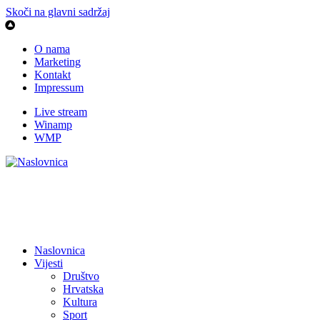
Skoči na glavni sadržaj
O nama
Marketing
Kontakt
Impressum
Live stream
Winamp
WMP
Naslovnica
Vijesti
Društvo
Hrvatska
Kultura
Sport