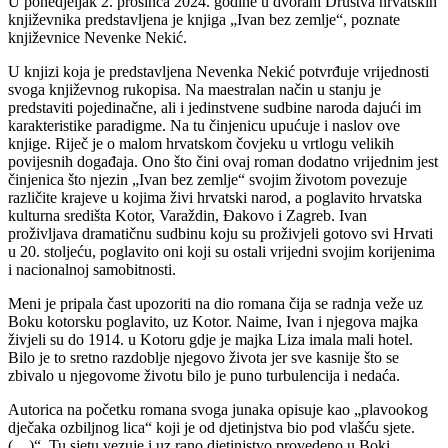
U ponedjeljak 2. prosinca 2024. godine u dvorani Društva hrvatskih
književnika predstavljena je knjiga „Ivan bez zemlje“, poznate
književnice Nevenke Nekić.
U knjizi koja je predstavljena Nevenka Nekić potvrđuje vrijednosti
svoga književnog rukopisa. Na maestralan način u stanju je
predstaviti pojedinačne, ali i jedinstvene sudbine naroda dajući im
karakteristike paradigme. Na tu činjenicu upućuje i naslov ove
knjige. Riječ je o malom hrvatskom čovjeku u vrtlogu velikih
povijesnih događaja. Ono što čini ovaj roman dodatno vrijednim jest
činjenica što njezin „Ivan bez zemlje“ svojim životom povezuje
različite krajeve u kojima živi hrvatski narod, a poglavito hrvatska
kulturna središta Kotor, Varaždin, Đakovo i Zagreb. Ivan
proživljava dramatičnu sudbinu koju su proživjeli gotovo svi Hrvati
u 20. stoljeću, poglavito oni koji su ostali vrijedni svojim korijenima
i nacionalnoj samobitnosti.
Meni je pripala čast upozoriti na dio romana čija se radnja veže uz
Boku kotorsku poglavito, uz Kotor. Naime, Ivan i njegova majka
živjeli su do 1914. u Kotoru gdje je majka Liza imala mali hotel.
Bilo je to sretno razdoblje njegovo života jer sve kasnije što se
zbivalo u njegovome životu bilo je puno turbulencija i nedaća.
Autorica na početku romana svoga junaka opisuje kao „plavookog
dječaka ozbiljnog lica“ koji je od djetinjstva bio pod vlašću sjete.
(…)“. Tu sjetu vezuje i uz rano djetinjstvo provedeno u Boki