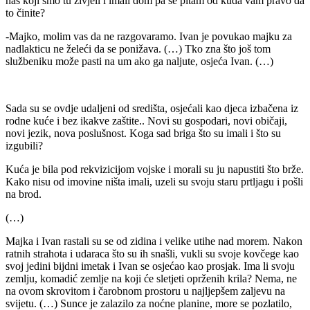
nas koji smo tu živjeli i imali dom pa se pitam od kuda vam pravo da
to činite?
-Majko, molim vas da ne razgovaramo. Ivan je povukao majku za
nadlakticu ne želeći da se ponižava. (…) Tko zna što još tom
službeniku može pasti na um ako ga naljute, osjeća Ivan. (…)
Sada su se ovdje udaljeni od središta, osjećali kao djeca izbačena iz
rodne kuće i bez ikakve zaštite.. Novi su gospodari, novi običaji,
novi jezik, nova poslušnost. Koga sad briga što su imali i što su
izgubili?
Kuća je bila pod rekvizicijom vojske i morali su ju napustiti što brže.
Kako nisu od imovine ništa imali, uzeli su svoju staru prtljagu i pošli
na brod.
(…)
Majka i Ivan rastali su se od zidina i velike utihe nad morem. Nakon
ratnih strahota i udaraca što su ih snašli, vukli su svoje kovčege kao
svoj jedini bijdni imetak i Ivan se osjećao kao prosjak. Ima li svoju
zemlju, komadić zemlje na koji će sletjeti oprženih krila? Nema, ne
na ovom skrovitom i čarobnom prostoru u najljepšem zaljevu na
svijetu. (…) Sunce je zalazilo za noćne planine, more se pozlatilo,