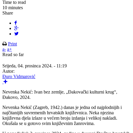
Time to read
10 minutes
Share
Print
a-
a+
Read so far
Srijeda, 04. prosinca 2024. - 11:19
Autor:
Đuro Vidmarović
Nevenka Nekić: Ivan bez zemlje, „Đakovački kulturni krug“,
Đakovo, 2024.
Nevenka Nekić (Zagreb, 1942.) danas je jedna od najplodnijih i
najčitanijih suvremenih hrvatskih književnica. Neka njezina
književna djela izlaze u većem broju izdanja i velikoj nakladi.
Okušala se u gotovo svim književnim žanrovima.