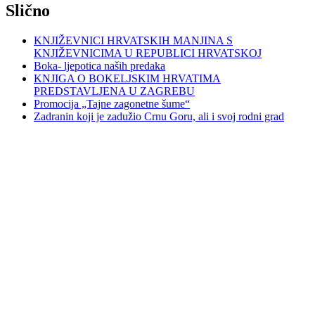
Slično
KNJIŽEVNICI HRVATSKIH MANJINA S
KNJIŽEVNICIMA U REPUBLICI HRVATSKOJ
Boka- ljepotica naših predaka
KNJIGA O BOKELJSKIM HRVATIMA
PREDSTAVLJENA U ZAGREBU
Promocija „Tajne zagonetne šume“
Zadranin koji je zadužio Crnu Goru, ali i svoj rodni grad