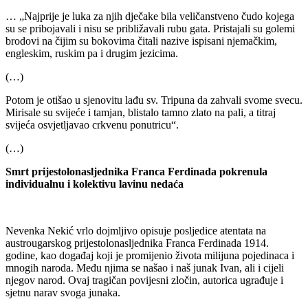
… „Najprije je luka za njih dječake bila veličanstveno čudo kojega
su se pribojavali i nisu se približavali rubu gata. Pristajali su golemi
brodovi na čijim su bokovima čitali nazive ispisani njemačkim,
engleskim, ruskim pa i drugim jezicima.
(…)
Potom je otišao u sjenovitu lađu sv. Tripuna da zahvali svome svecu.
Mirisale su svijeće i tamjan, blistalo tamno zlato na pali, a titraj
svijeća osvjetljavao crkvenu ponutricu“.
(…)
Smrt prijestolonasljednika Franca Ferdinada pokrenula
individualnu i kolektivu lavinu nedaća
Nevenka Nekić vrlo dojmljivo opisuje posljedice atentata na
austrougarskog prijestolonasljednika Franca Ferdinada 1914.
godine, kao događaj koji je promijenio života milijuna pojedinaca i
mnogih naroda. Među njima se našao i naš junak Ivan, ali i cijeli
njegov narod. Ovaj tragičan povijesni zločin, autorica ugrađuje i
sjetnu narav svoga junaka.