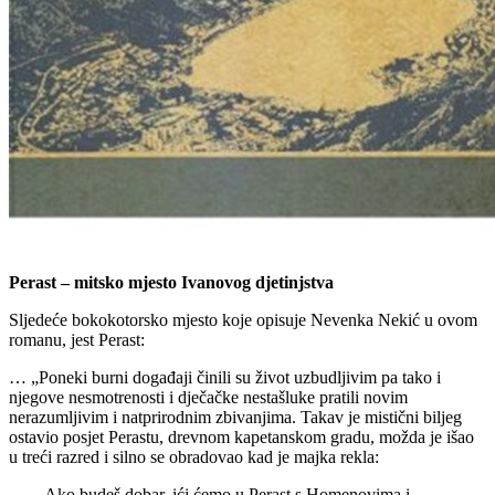
Perast – mitsko mjesto Ivanovog djetinjstva
Sljedeće bokokotorsko mjesto koje opisuje Nevenka Nekić u ovom
romanu, jest Perast:
… „Poneki burni događaji činili su život uzbudljivim pa tako i
njegove nesmotrenosti i dječačke nestašluke pratili novim
nerazumljivim i natprirodnim zbivanjima. Takav je mistični biljeg
ostavio posjet Perastu, drevnom kapetanskom gradu, možda je išao
u treći razred i silno se obradovao kad je majka rekla:
- Ako budeš dobar, ići ćemo u Perast s Homenovima i