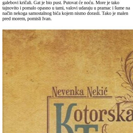
galebovi kričali. Gat je bio pust. Putovat će noću. More je tako
tajnovito i pomalo opasno u tami, valovi udaraju u pramac i šume na
način nekoga samostalnog bića kojem nismo dorasli. Tako je malen
pred morem, pomisli Ivan.