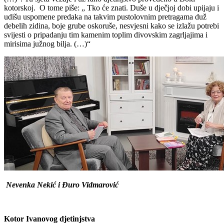
kotorskoj. O tome piše: „ Tko će znati. Duše u dječjoj dobi upijaju i
udišu uspomene predaka na takvim pustolovnim pretragama duž
debelih zidina, boje grube oskoruše, nesvjesni kako se izlažu potrebi
svijesti o pripadanju tim kamenim toplim divovskim zagrljajima i
mirisima južnog bilja. (…)“
Nevenka Nekić i Đuro Vidmarović
Kotor Ivanovog djetinjstva