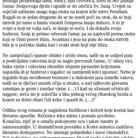
jednoga proljetnoga dana. Mulci, njih četvorica, uzeli su bez pitanja
čamac Josipovoga djeda i uputili se do otočića Sv. Juraj. Uvijek su
osjećali sablasnu snagu toga otoka na kojem leže mrtvi Peraštani.
Rugali su se jedan drugome da se ne usudi poći na otok, da se boji
mrtvih jer tamo u hladu visokih čempresa lutaju duhovi. A to je
svijet u koji ne valja zaći, ni danju ni noću. I da dokažu svoju
hrabrost, Josip je pristao odvezati čamac pa su zaplovili prema otoku
koji se činio posve blizu. Avantura i jeza na putu do otoka mrtvih
bila je u početku slatka kao i svaki strah koji nije blizu.
Ne zamjećujući opasne oblake i sivilo mora, našli su se uslijed puta
u podivljalim valovima koji su naglo prevrnuli čamac. U silnoj vici,
huku vjetra i valovima obraslim olujnim pjenastim krijestama
napustila ih je hrabrost i rugalice su zamijenili krici upomoć. Nebo je
izgubilo boju neviđenom brzinom i u dubokom jazu između valova,
našli su se dječaci suznih očiju u mraku, a nad njihovim glavama
zatutnjao je grom i zaurlao vjetar. (…) I kad su užasnuti očekivali
najgore, sreća im je uskočila u liku jednog većeg ribarskog broda u
kojem su dobri ribari čuli krike i spasili ih. (…)“
Odlika ovog romana je naglašena biofilnost i kolorit koje koristi kao
literarno uporište. Rečenice teku mirno i pomalo uzvišeno.
Konačno, riječ je o omažu pokojnome ocu i takav narativ je
samorazumljiv. U dramatičnom povratku u Kotor autorica zadržava
literarno dostojanstvo. Ne imenuje pobjednike i nove vlastodržce.
Tek indirektno, po njihovome govoru čitatelj može zaključiti odakle