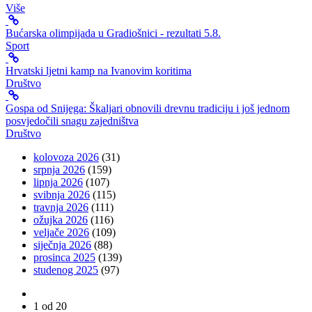
Više
Bućarska olimpijada u Gradiošnici - rezultati 5.8.
Sport
Hrvatski ljetni kamp na Ivanovim koritima
Društvo
Gospa od Snijega: Škaljari obnovili drevnu tradiciju i još jednom
posvjedočili snagu zajedništva
Društvo
kolovoza 2026
(31)
srpnja 2026
(159)
lipnja 2026
(107)
svibnja 2026
(115)
travnja 2026
(111)
ožujka 2026
(116)
veljače 2026
(109)
siječnja 2026
(88)
prosinca 2025
(139)
studenog 2025
(97)
1 od 20