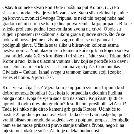
Ostavili su neke stvari kod Đide i pošli na put Kotora. (…) Po
silasku s broda jedva je zadržavao suze. Stara slika zidina i planine
pa krovovi, zvonici Svetoga Tripuna, te neki tihi treptaj neba nad
gradom učini su mu se kao jedina prava zemlja kojoj pripada. Bilo je
svjetlo proljetno podne i zazvonila su zvona na crkvi. Oboje su
šutjeli i poneseni raskošnom slikom grada njihove sreće, što će se
pokazati posve jedine u životu, zagrcnuli su se od ganuća i
podignuli glave. Učinila se ta slika u blistavom koloritu sasma
nestvarnom… Nad ulazom se u kamenu kočio grb na kojem su dva
lava pridržavala šešir s kruništem i tri slike na štitu: sveti Tripun drži
Kotor u ruci, kula s ulaznim vratima i lav koji se proteže kao davni
podsjetnik na mletačku vlast. Ispod na vrpci piše: Communitas –
Civitatis – Cathari. Iznad svega u tamnom kamenu stoji i zapis:
Fides et honor. Vjera i čast.
Koja vjera i čija čast? Vjera koju je upijao u svetom Tripunu kod
dobrohotnoga župnika i čast koja je pripadala uglednim ljudima
onoga doba. Koja će vjera sada biti na snazi? Koji časni ljudi će
upravljati ovim drevnim gradom? Jesu li i oni prošli bili svi časni?
Tada još nitko nije dirao kameni grb grada Kotora. Učinit će to
poslije 25 godina jedna nova vlast. Tada će se Ivan posljednji put
vratiti blistavom gradu da sagleda svoju potpunu propast. Jer nigdje
nam se ne može prikazati pravo stanje uništena života, nego li na
mjestu nekadašnje sreće. Ali to je daleka budućnost.