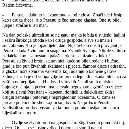
Radoničićevima.
- Perast… dahnuo je i zagrcnuo se od radosti. Znači ide i Josip
kao i druga djeca. A o Perastu je čuo mnogo glasina. One su bile i
lijepe i strašne u isti mah.
Na dan polaska ukrcali su se na gatu: majka je bila u svijetloj haljini
i šeširu širokoga oboda kao i druge gospođe, a sve su imale i
suncobrane. Bio je topao ljetni dan. Nije trebalo nositi provijant jer
Perast je tada živio punim snagama. Zvonik Svetoga Nikole vidio se
iz daleka kao i samostan i palače koje su se nizale uz luku. U
Perastu su živjeli brojni stanovnici, kuće su bile uređene i bučne,
grad je bio pun živahnih skalinada i pjaceta, žamora djece i odraslih,
a glazba mora stvarana valovima koji udaraju o kamene gatove i
zidine, stizala je od veriga gdje su prema legendi nekada bili lanci za
zaštitu od neprijatelja. Hladoviti vrtovi dočekali su ih mirisima
bujnog raslinja, u perivojima je cvalo nepoznato egzotično cvijeće
koji su slavni Peraštani – kapetani donijeli iz dalekih azijskih i
drugih zemalja i putovanja nepreglednim oceanima. O tome se
pričalo putem u brodici kojom su plovili. Na prilazu Perastu
zablistali su brodovi vezani za kolone u poratu i usijani od sunca
bljeskali se u moru.
- Ovdje se živi dobro i na gospodsku. Stigli smo u pomorski raj,
djeco! Oglasio se Josipov djed i potom su stupili na gat.