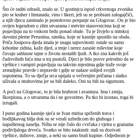
Što će raditi odrasli, znalo se. U gostinjcu ispod crkvenoga zvonika
pio se kraher i limunada, vino i likeri, jeli su se probrani zalogajčići,
a njih djecu zanimalo je pustolovno penjanje na Glogovac. On je bio
ovijen legendom o zlim utvarama i mrtvim stanovnicima koji se
pojavljuju na to viskom brdu ponad obale. Tu je živjelo u mitskoj
davnini pleme Perustina, ratnika, koje se kasnije spustilo na obalu.
Priča Josipova djeda imala je snagu tajnovitosti: ostale su samo
krhotine zidina, kaže djed, a trnje i nerez zarasle ruševine koje
čuvaju sablasne tajne o životu nestalih ljudi. A tko zna kakvih još
čudovišnih bića ima u toj pustoši. Djeci je bilo posve prirodno da se
vještice i vampiri pojavljuju na takvim mjestima gdje traže svoje
zemaljske pravde i nepravde i gdje se nalaze uslijed svojih
uspomena. To su dječja srca upijala u večernjim pričama i slatko
uživala u strahovima jer su bili daleko. Oni su bili na sigurnom.
A poći na Glogovac, to je bila hrabrost i avantura. Ima i zmija,
škorpiona, a o utvarama da i ne govorimo. Pa tko bi izostao, toga bi
izrugali.
I puno godina kasnije sjeća se Ivan mirisa sprženih trava i
bodljikavog bilja dok su se verali uzbrdicom do gluhoga i
napuštenog naselja. Ništa se nije čulo do cvrčaka i vjetra u granama
podivljaloga drveća. Svatko se htio istaknuti: stali su dozivati
vještice, duhove, zmije, a neki su samo brali kupine. Odjednom je