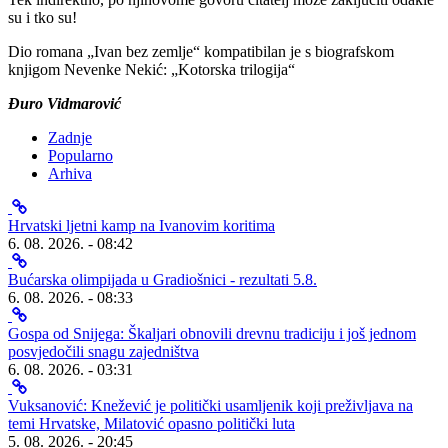
su i tko su!
Dio romana „Ivan bez zemlje“ kompatibilan je s biografskom
knjigom Nevenke Nekić: „Kotorska trilogija“
Đuro Vidmarović
Zadnje
Popularno
Arhiva
Hrvatski ljetni kamp na Ivanovim koritima
6. 08. 2026. - 08:42
Bućarska olimpijada u Gradiošnici - rezultati 5.8.
6. 08. 2026. - 08:33
Gospa od Snijega: Škaljari obnovili drevnu tradiciju i još jednom
posvjedočili snagu zajedništva
6. 08. 2026. - 03:31
Vuksanović: Knežević je politički usamljenik koji preživljava na
temi Hrvatske, Milatović opasno politički luta
5. 08. 2026. - 20:45