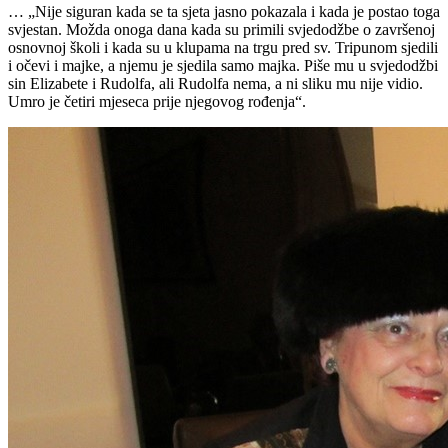
… „Nije siguran kada se ta sjeta jasno pokazala i kada je postao toga
svjestan. Možda onoga dana kada su primili svjedodžbe o završenoj
osnovnoj školi i kada su u klupama na trgu pred sv. Tripunom sjedili
i očevi i majke, a njemu je sjedila samo majka. Piše mu u svjedodžbi
sin Elizabete i Rudolfa, ali Rudolfa nema, a ni sliku mu nije vidio.
Umro je četiri mjeseca prije njegovog rođenja“.