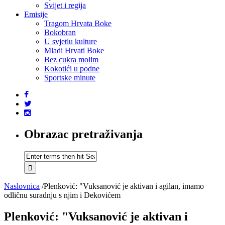
Svijet i regija
Emisije
Tragom Hrvata Boke
Bokobran
U svjetlu kulture
Mladi Hrvati Boke
Bez cukra molim
Kokotići u podne
Sportske minute
Obrazac pretraživanja
Naslovnica
/
Plenković: "Vuksanović je aktivan i agilan, imamo
odličnu suradnju s njim i Dekovićem
Plenković: "Vuksanović je aktivan i