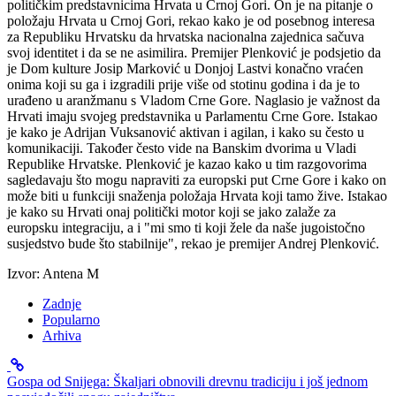
političkim predstavnicima Hrvata u Crnoj Gori. On je na pitanje o
položaju Hrvata u Crnoj Gori, rekao kako je od posebnog interesa
za Republiku Hrvatsku da hrvatska nacionalna zajednica sačuva
svoj identitet i da se ne asimilira. Premijer Plenković je podsjetio da
je Dom kulture Josip Marković u Donjoj Lastvi konačno vraćen
onima koji su ga i izgradili prije više od stotinu godina i da je to
urađeno u aranžmanu s Vladom Crne Gore. Naglasio je važnost da
Hrvati imaju svojeg predstavnika u Parlamentu Crne Gore. Istakao
je kako je Adrijan Vuksanović aktivan i agilan, i kako su često u
komunikaciji. Također često vide na Banskim dvorima u Vladi
Republike Hrvatske. Plenković je kazao kako u tim razgovorima
sagledavaju što mogu napraviti za europski put Crne Gore i kako on
može biti u funkciji snaženja položaja Hrvata koji tamo žive. Istakao
je kako su Hrvati onaj politički motor koji se jako zalaže za
europsku integraciju, a i "mi smo ti koji žele da naše jugoistočno
susjedstvo bude što stabilnije", rekao je premijer Andrej Plenković.
Izvor: Antena M
Zadnje
Popularno
Arhiva
Gospa od Snijega: Škaljari obnovili drevnu tradiciju i još jednom