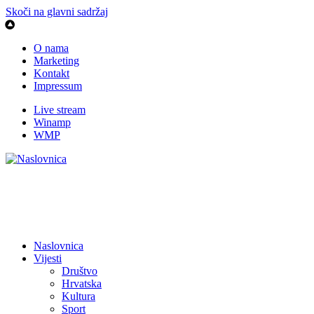
Skoči na glavni sadržaj
O nama
Marketing
Kontakt
Impressum
Live stream
Winamp
WMP
Naslovnica
Vijesti
Društvo
Hrvatska
Kultura
Sport