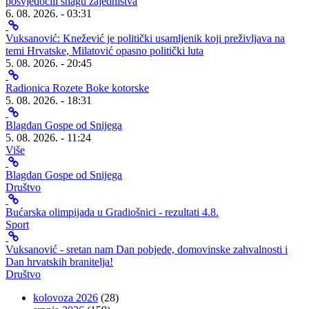
posvjedočili snagu zajedništva
6. 08. 2026. - 03:31
Vuksanović: Knežević je politički usamljenik koji preživljava na
temi Hrvatske, Milatović opasno politički luta
5. 08. 2026. - 20:45
Radionica Rozete Boke kotorske
5. 08. 2026. - 18:31
Blagdan Gospe od Snijega
5. 08. 2026. - 11:24
Više
Blagdan Gospe od Snijega
Društvo
Bućarska olimpijada u Gradiošnici - rezultati 4.8.
Sport
Vuksanović - sretan nam Dan pobjede, domovinske zahvalnosti i
Dan hrvatskih branitelja!
Društvo
kolovoza 2026
(28)