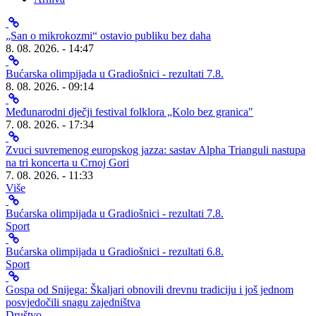
„San o mikrokozmi“ ostavio publiku bez daha
8. 08. 2026. - 14:47
Bućarska olimpijada u Gradiošnici - rezultati 7.8.
8. 08. 2026. - 09:14
Međunarodni dječji festival folklora „Kolo bez granica"
7. 08. 2026. - 17:34
Zvuci suvremenog europskog jazza: sastav Alpha Trianguli nastupa
na tri koncerta u Crnoj Gori
7. 08. 2026. - 11:33
Više
Bućarska olimpijada u Gradiošnici - rezultati 7.8.
Sport
Bućarska olimpijada u Gradiošnici - rezultati 6.8.
Sport
Gospa od Snijega: Škaljari obnovili drevnu tradiciju i još jednom
posvjedočili snagu zajedništva
Društvo