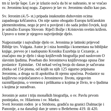
trn iz lavlje šape. Lav je izlazio noću da bi se nahranio, te se vraćao
sv. Jeronimu kraj nogu. Zapravo je lav sv. Jeronimu služio kao pas.
Sv. Jeronim (4./5- st.) pripada istaknutim duhovnim ocima
zapadnoga kršćanstva. On nije samo obogatio Europu kršćanskim
plemenitostima, nego je prvi u povijesti i do sada jedini čovjek, koji
je udružio Europu Slovom Riječi Božje i Kristovim svetim križem.
Upravo u tome je njegovo najvrijednije djelo.
Najpoznatije i najvažnije djelo sv. Jeronima je latinski prijevod
Biblije tzv. Vulgata. Autor je i niza homilija i komentara na biblijske
knjige, preveo je i nadopunio Kroniku Euzebija iz Cezareje, a
značajno mu je djelo i skup književnih biografija pod naslovom O
slavnim ljudima. Poseban dio Jeronimova književnoga opusa čine
poslanice Epistulae. Od nekad većeg broja do danas je sačuvana
zbirka od 154 pisma, od kojih su njih 125 sigurno pripisana
Jeronimu, a druga su ili apokrifna ili njemu upućena. Poslanice su
književno svjedočanstvo o Jeronimovu životu, njegovim
razmišljanjima, o vremenu i prilikama u kojima je živio, te o ljudima
s kojima je surađivao.
Jeronim je autor i triju monaških biografija, o sv. Pavlu prvom
pustinjaku, sv. Hilarionu i sv. Marku.
Sveti Jeronim rođen je u Stridonu, gradiću na granici Dalmacije i
Panonije, a na današnji dan je umro u Betlehemu 419. ili 420.