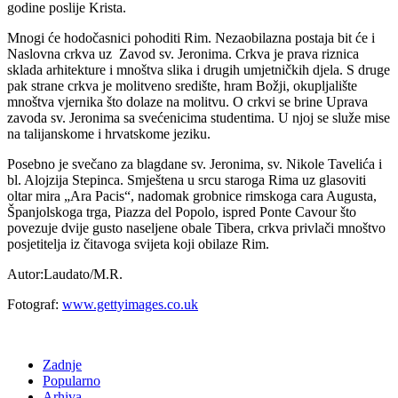
godine poslije Krista.
Mnogi će hodočasnici pohoditi Rim. Nezaobilazna postaja bit će i
Naslovna crkva uz Zavod sv. Jeronima. Crkva je prava riznica
sklada arhitekture i mnoštva slika i drugih umjetničkih djela. S druge
pak strane crkva je molitveno središte, hram Božji, okupljalište
mnoštva vjernika što dolaze na molitvu. O crkvi se brine Uprava
zavoda sv. Jeronima sa svećenicima studentima. U njoj se služe mise
na talijanskome i hrvatskome jeziku.
Posebno je svečano za blagdane sv. Jeronima, sv. Nikole Tavelića i
bl. Alojzija Stepinca. Smještena u srcu staroga Rima uz glasoviti
oltar mira „Ara Pacis“, nadomak grobnice rimskoga cara Augusta,
Španjolskoga trga, Piazza del Popolo, ispred Ponte Cavour što
povezuje dvije gusto naseljene obale Tibera, crkva privlači mnoštvo
posjetitelja iz čitavoga svijeta koji obilaze Rim.
Autor:Laudato/M.R.
Fotograf:
www.gettyimages.co.uk
Zadnje
Popularno
Arhiva