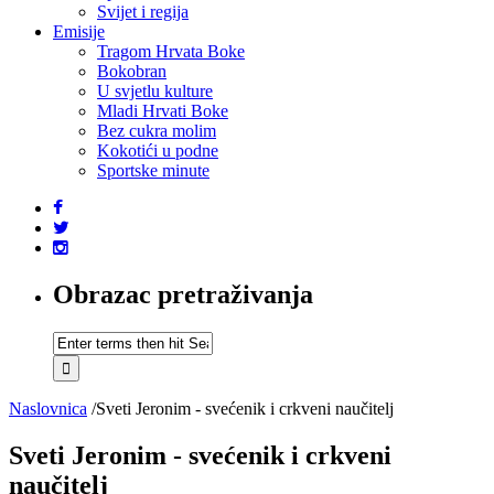
Svijet i regija
Emisije
Tragom Hrvata Boke
Bokobran
U svjetlu kulture
Mladi Hrvati Boke
Bez cukra molim
Kokotići u podne
Sportske minute
Obrazac pretraživanja
Naslovnica
/
Sveti Jeronim - svećenik i crkveni naučitelj
Sveti Jeronim - svećenik i crkveni
naučitelj