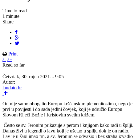
Time to read
1 minute
Share
Print
a-
a+
Read so far
Četvrtak, 30. rujna 2021. - 9:05
Autor:
laudato.hr
On nije samo obogatio Europu kršćanskim plemenitostima, nego je
prvi u povijesti i do sada jedini čovjek, koji je udružio Europu
Slovom Riječi Božje i Kristovim svetim križem.
Često se sv. Jeronim prikazuje s perom i knjigom kako radi u špilji.
Danas živi u legendi o lavu koji je ušetao u spilju dok je on radio.
Lav je u šapi imao trn, a sv. Jeronim se odvažio i bez straha izvadio