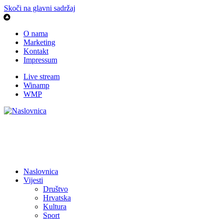
Skoči na glavni sadržaj
O nama
Marketing
Kontakt
Impressum
Live stream
Winamp
WMP
Naslovnica
Vijesti
Društvo
Hrvatska
Kultura
Sport