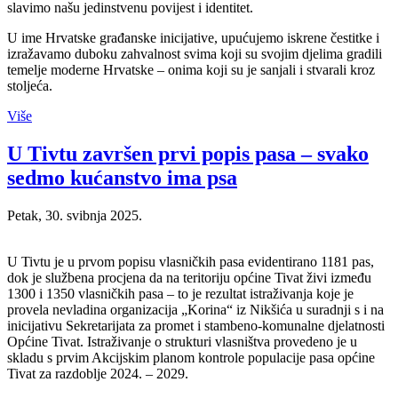
slavimo našu jedinstvenu povijest i identitet.
U ime Hrvatske građanske inicijative, upućujemo iskrene čestitke i
izražavamo duboku zahvalnost svima koji su svojim djelima gradili
temelje moderne Hrvatske – onima koji su je sanjali i stvarali kroz
stoljeća.
Više
U Tivtu završen prvi popis pasa – svako
sedmo kućanstvo ima psa
Petak, 30. svibnja 2025.
U Tivtu je u prvom popisu vlasničkih pasa evidentirano 1181 pas,
dok je službena procjena da na teritoriju općine Tivat živi između
1300 i 1350 vlasničkih pasa – to je rezultat istraživanja koje je
provela nevladina organizacija „Korina“ iz Nikšića u suradnji s i na
inicijativu Sekretarijata za promet i stambeno-komunalne djelatnosti
Općine Tivat. Istraživanje o strukturi vlasništva provedeno je u
skladu s prvim Akcijskim planom kontrole populacije pasa općine
Tivat za razdoblje 2024. – 2029.