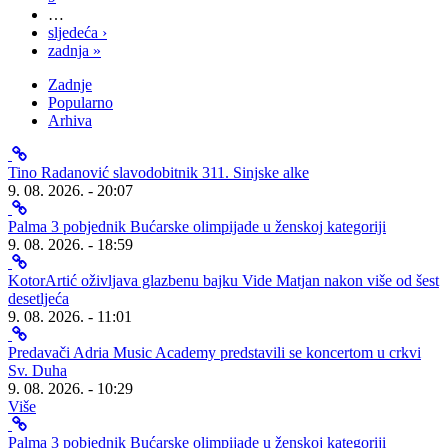
…
sljedeća ›
zadnja »
Zadnje
Popularno
Arhiva
Tino Radanović slavodobitnik 311. Sinjske alke
9. 08. 2026. - 20:07
Palma 3 pobjednik Bućarske olimpijade u ženskoj kategoriji
9. 08. 2026. - 18:59
KotorArtić oživljava glazbenu bajku Vide Matjan nakon više od šest
desetljeća
9. 08. 2026. - 11:01
Predavači Adria Music Academy predstavili se koncertom u crkvi
Sv. Duha
9. 08. 2026. - 10:29
Više
Palma 3 pobjednik Bućarske olimpijade u ženskoj kategoriji