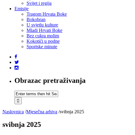
Svijet i regija
Emisije
Tragom Hrvata Boke
Bokobran
U svjetlu kulture
Mladi Hrvati Boke
Bez cukra molim
Kokotići u podne
Sportske minute
Obrazac pretraživanja
Naslovnica
/
Mjesečna arhiva
/
svibnja 2025
svibnja 2025