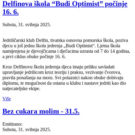
Delfinova škola “Budi Optimist” počinje
16. 6.
Subota, 31. svibnja 2025.
Jedriličarski klub Delfin, tivatska osnovna pomorska škola, poziva
djecu u još jednu školu jedrenja „Budi Optimist“. Ljetna škola
namijenjena je djevojčicama i dječacima uzrasta od 7 do 14 godina,
a prvi ciklus obuke počinje 16. 6.
Kroz Delfinovu školu jedrenja djeca imaju priliku savladati
upravljanje jedrilicom kroz teoriju i praksu, vezivanje čvorova,
pravila ponašanja na moru. Svi polaznici nakon obuke dobivaju
diplomu, te mogućnost da ostanu u klubu i nastave jedriti kao dio
natjecateljske ekipe.
Više
Bez cukara molim - 31.5.
Emitirano:
Subota, 31. svibnja 2025.