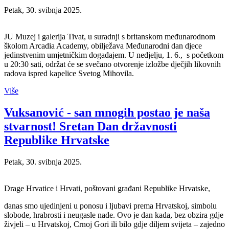
Petak, 30. svibnja 2025.
JU Muzej i galerija Tivat, u suradnji s britanskom međunarodnom
školom Arcadia Academy, obilježava Međunarodni dan djece
jedinstvenim umjetničkim događajem. U nedjelju, 1. 6., s početkom
u 20:30 sati, održat će se svečano otvorenje izložbe dječjih likovnih
radova ispred kapelice Svetog Mihovila.
Više
Vuksanović - san mnogih postao je naša
stvarnost! Sretan Dan državnosti
Republike Hrvatske
Petak, 30. svibnja 2025.
Drage Hrvatice i Hrvati, poštovani građani Republike Hrvatske,
danas smo ujedinjeni u ponosu i ljubavi prema Hrvatskoj, simbolu
slobode, hrabrosti i neugasle nade. Ovo je dan kada, bez obzira gdje
živjeli – u Hrvatskoj, Crnoj Gori ili bilo gdje diljem svijeta – zajedno