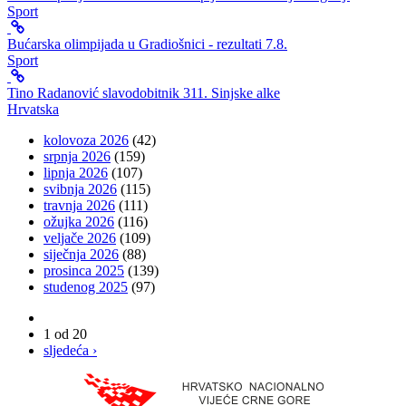
Sport
Bućarska olimpijada u Gradiošnici - rezultati 7.8.
Sport
Tino Radanović slavodobitnik 311. Sinjske alke
Hrvatska
kolovoza 2026
(42)
srpnja 2026
(159)
lipnja 2026
(107)
svibnja 2026
(115)
travnja 2026
(111)
ožujka 2026
(116)
veljače 2026
(109)
siječnja 2026
(88)
prosinca 2025
(139)
studenog 2025
(97)
1 od 20
sljedeća ›