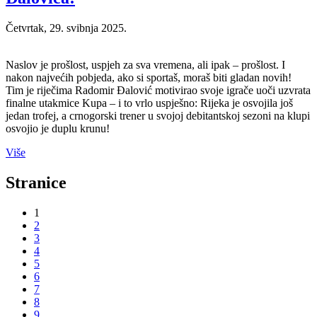
Četvrtak, 29. svibnja 2025.
Naslov je prošlost, uspjeh za sva vremena, ali ipak – prošlost. I
nakon najvećih pobjeda, ako si sportaš, moraš biti gladan novih!
Tim je riječima Radomir Đalović motivirao svoje igrače uoči uzvrata
finalne utakmice Kupa – i to vrlo uspješno: Rijeka je osvojila još
jedan trofej, a crnogorski trener u svojoj debitantskoj sezoni na klupi
osvojio je duplu krunu!
Više
Stranice
1
2
3
4
5
6
7
8
9