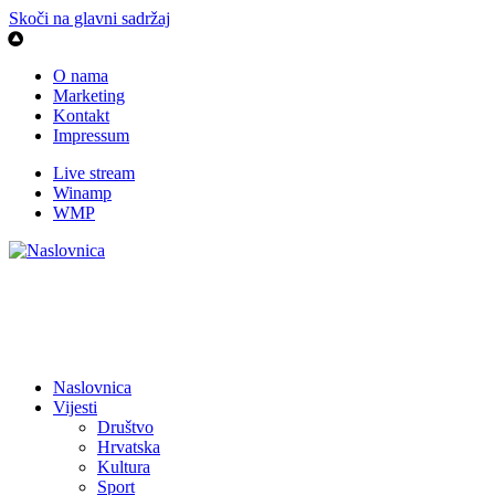
Skoči na glavni sadržaj
O nama
Marketing
Kontakt
Impressum
Live stream
Winamp
WMP
Naslovnica
Vijesti
Društvo
Hrvatska
Kultura
Sport