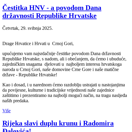
Čestitka HNV - a povodom Dana
državnosti Republike Hrvatske
Četvrtak, 29. svibnja 2025.
Drage Hrvatice i Hrvati u Crnoj Gori,
upućujemo vam najsrdačnije čestitke povodom Dana državnosti
Republike Hrvatske, s nadom, ali i obećanjem, da ćemo i ubuduće,
zajedničkim snagama djelovati u najboljem interesu hrvatskoga
naroda u Crnoj Gori, naše domovine Crne Gore i naše matične
države - Republike Hrvatske!
Kao i dosad, i u narednom ćemo razdoblju ustrajati u nastojanjima
da povijesne, kulturne i tradicijske vrijednosti naše zajednice
zaštitimo i prezentiramo na najbolji mogući način, na tragu nasljeđa
naših predaka.
Više
Rijeka slavi duplu krunu i Radomira
Đalovića!