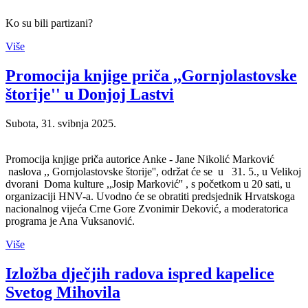
Ko su bili partizani?
Više
Promocija knjige priča ,,Gornjolastovske
štorije'' u Donjoj Lastvi
Subota, 31. svibnja 2025.
Promocija knjige priča autorice Anke - Jane Nikolić Marković
naslova ,, Gornjolastovske štorije'', održat će se u
31. 5., u Velikoj
dvorani Doma kulture ,,Josip Marković'' , s početkom u 20 sati, u
organizaciji HNV-a.
Uvodno će se obratiti predsjednik Hrvatskoga
nacionalnog vijeća Crne Gore Zvonimir Deković, a moderatorica
programa je Ana Vuksanović.
Više
Izložba dječjih radova ispred kapelice
Svetog Mihovila