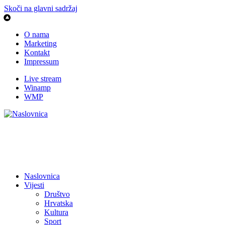
Skoči na glavni sadržaj
O nama
Marketing
Kontakt
Impressum
Live stream
Winamp
WMP
Naslovnica
Vijesti
Društvo
Hrvatska
Kultura
Sport