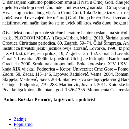
U današnjem kulturno-političkom smislu Hrvati u Crnoj Gori, čine je
dijelu Hrvata koji nesebično rade u intresu svog naroda u Crnoj Gor
Hrvatskog nacionalnog vijeća u Crnoj Gori. Takođe tu je izuzetan rep
podržava rad ove zajednice u Crnoj Gori. Draga braćo Hrvati srećan va
najafirmativnji način kao što ste to uvjek bili kroz vašu dugu, bogatu i 
(Ovaj tekst pored poznate stručne literature i autora oslanja na stručn
jezik ,,PLODOVI MORA“) Bego-Urban, Melita. 2010. Škrinja uspome
Croatica Christiana periodica, 60, Zagreb, 59–74. Čilaš Šimpraga, 
Institut za hrvatski jezik i jezikoslovlje. Čoralić, Lovorka. 1996. Iz
– XVIII. st.). Povijesni prilozi, 19, Zagreb, 125–152. Čoralić, Lovor
Čoralić, Lovorka. 2006b. Iz prošlosti Ulcinjske biskupije i Barske na
Gracijela. 2000. Struktura antroponimije Boke kotorske u XIV. i XV.
kraja XIX vijeka). Podgorica – Kotor: Univerzitet Crne Gore – Pomor
Zadru, 58, Zadar, 115–146. Lipovac Radulović, Vesna. 2004. Romani
Škrpjela. Marković, Savo. 2014. Stanovništvo srednjovjekovnog Bara. P
Cetinje – Podgorica, 279–288. Martinović, Jovan J. 2011. Kotorske lis
Prva knjiga kotorskih notara, god. 1326-1335. Monumenta Catarensia,
Autor: Božidar Proročić, književnik i publicist
Zadnje
Popularno