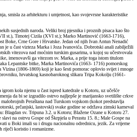
, smisla za arhitekturu i umjetnost, kao svojevrsne karakteristike
ekih susjednih naroda. Veliki broj pjesnika i proznih pisaca kao što
I st.), Timotej Cizila (XVI st.); Marko Martinović (1663-1716),
ost Boke, Crne Gore i Hrvatske. Jedan od njih Ivan Antun Nenadić
 je u čast vizteza Marka i Joza Ivanovića. Dobrotski anali zabilježili
tskih vitezova nad moćnim turskim gusarima, u kojoj su učestvovala
ke, imenovavši ga vitezom sv. Marka, a prije toga istom titulom
naka Lepantske bitke, Marka Martinovića (1663- 1716) pomorskog
 Vizina (1806-1869) koji je kao šesti pomorac oplovio svijet i mnoge
Dubrovniku, hrvatskog kasnobaroknog slikara Tripa Kokolju (1661-
a igrom kola njemu u čast ispred katedrale u Kotoru, uz učešće
ja da bi se izgradilo ostrvo najljepše je marijansko svetilište crkve
ede malobrojnih Peraštana nad Turskom vojskom (kokot predstavlja
torski, prčanjski, lastovski) svake godine se održava zimski karneval
o su: Blagdan sv. Tripuna 3.2. u Kotoru; Blažene Ozane u Kotoru 27.
 slavi na ostrvu Gospe od Škrpjela u Perastu 15. 8.; Male Gospe na
ti u Boki imali su i drugu nacionalnu odrednicu, jezik. Za vrijeme
h riječi koristio i romanizme.