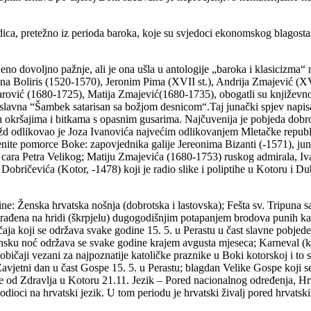
a, pretežno iz perioda baroka, koje su svjedoci ekonomskog blagostanja
o dovoljno pažnje, ali je ona ušla u antologije „baroka i klasicizma“ n
na Boliris (1520-1570), Jeronim Pima (XVII st.), Andrija Zmajević (XVI
rović (1680-1725), Matija Zmajević(1680-1735), obogatli su književn
 slavna “Šambek satarisan sa božjom desnicom“.Taj junački spjev napisan
 okršajima i bitkama s opasnim gusarima. Najčuvenija je pobjeda dobro
žd odlikovao je Joza Ivanovića najvećim odlikovanjem Mletačke republi
te pomorce Boke: zapovjednika galije Jereonima Bizanti (-1571), ju
 cara Petra Velikog; Matiju Zmajevića (1680-1753) ruskog admirala, Iva
Dobričevića (Kotor, -1478) koji je radio slike i poliptihe u Kotoru i 
e: Ženska hrvatska nošnja (dobrotska i lastovska); Fešta sv. Tripuna s
ađena na hridi (škrpjelu) dugogodišnjim potapanjem brodova punih kamen
ičaja koji se održava svake godine 15. 5. u Perastu u čast slavne pobj
ansku noć održava se svake godine krajem avgusta mjeseca; Karneval (ko
 običaji vezani za najpoznatije katoličke praznike u Boki kotorskoj i t
etni dan u čast Gospe 15. 5. u Perastu; blagdan Velike Gospe koji se
od Zdravlja u Kotoru 21.11. Jezik – Pored nacionalnog određenja, Hrva
evodioci na hrvatski jezik. U tom periodu je hrvatski živalj pored hrvatski