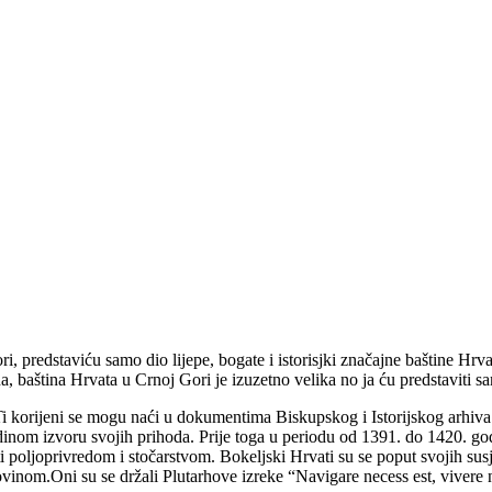
predstaviću samo dio lijepe, bogate i istorisjki značajne baštine Hrvat
a, baština Hrvata u Crnoj Gori je izuzetno velika no ja ću predstaviti 
Ti korijeni se mogu naći u dokumentima Biskupskog i Istorijskog arhiva 
dinom izvoru svojih prihoda. Prije toga u periodu od 1391. do 1420. g
ti poljoprivredom i stočarstvom. Bokeljski Hrvati su se poput svojih s
inom.Oni su se držali Plutarhove izreke “Navigare necess est, vivere non