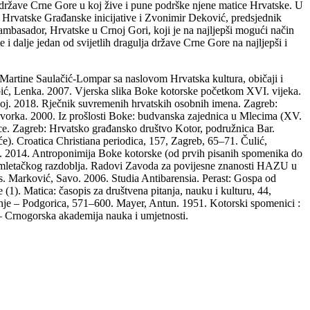
 države Crne Gore u koj žive i pune podrške njene matice Hrvatske. U
 Hrvatske Građanske inicijative i Zvonimir Deković, predsjednik
ambasador, Hrvatske u Crnoj Gori, koji je na najljepši mogući način
 dalje jedan od svijetlih dragulja države Crne Gore na najljepši i
ika Martine Saulačić-Lompar sa naslovom Hrvatska kultura, običaji i
, Lenka. 2007. Vjerska slika Boke kotorske početkom XVI. vijeka.
oj. 2018. Rječnik suvremenih hrvatskih osobnih imena. Zagreb:
, Lovorka. 2000. Iz prošlosti Boke: budvanska zajednica u Mlecima (XV.
nice. Zagreb: Hrvatsko građansko društvo Kotor, podružnica Bar.
e). Croatica Christiana periodica, 157, Zagreb, 65–71. Čulić,
la. 2014. Antroponimija Boke kotorske (od prvih pisanih spomenika do
iz mletačkog razdoblja. Radovi Zavoda za povijesne znanosti HAZU u
 Marković, Savo. 2006. Studia Antibarensia. Perast: Gospa od
1). Matica: časopis za društvena pitanja, nauku i kulturu, 44,
etinje – Podgorica, 571–600. Mayer, Antun. 1951. Kotorski spomenici :
– Crnogorska akademija nauka i umjetnosti.