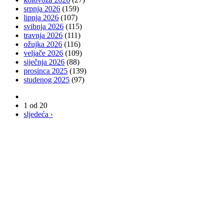
srpnja 2026
(159)
lipnja 2026
(107)
svibnja 2026
(115)
travnja 2026
(111)
ožujka 2026
(116)
veljače 2026
(109)
siječnja 2026
(88)
prosinca 2025
(139)
studenog 2025
(97)
1 od 20
sljedeća ›