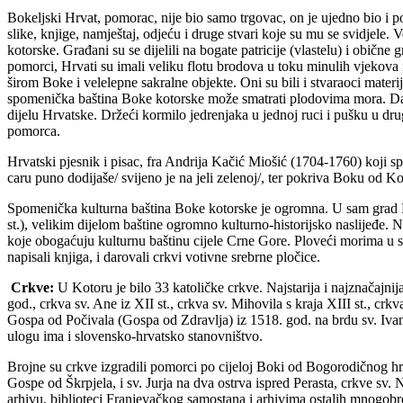
Bokeljski Hrvat, pomorac, nije bio samo trgovac, on je ujedno bio i p
slike, knjige, namještaj, odjeću i druge stvari koje su mu se svidjele
kotorske. Građani su se dijelili na bogate patricije (vlastelu) i obične
pomorci, Hrvati su imali veliku flotu brodova u toku minulih vjekova i 
širom Boke i velelepne sakralne objekte. Oni su bili i stvaraoci materi
spomenička baština Boke kotorske može smatrati plodovima mora. Da na 
dijelu Hrvatske. Držeći kormilo jedrenjaka u jednoj ruci i pušku u drug
pomorca.
Hrvatski pjesnik i pisac, fra Andrija Kačić Miošić (1704-1760) koji sp
caru puno dodijaše/ svijeno je na jeli zelenoj/, ter pokriva Boku od Ko
Spomenička kulturna baština Boke kotorske je ogromna. U sam grad K
st.), velikim dijelom baštine ogromno kulturno-historijsko naslijeđe. N
koje obogaćuju kulturnu baštinu cijele Crne Gore. Ploveći morima u sva
napisali knjiga, i darovali crkvi votivne srebrne pločice.
Crkve:
U Kotoru je bilo 33 katoličke crkve. Najstarija i najznačajnij
god., crkva sv. Ane iz XII st., crkva sv. Mihovila s kraja XIII st., crk
Gospa od Počivala (Gospa od Zdravlja) iz 1518. god. na brdu sv. Ivan
ulogu ima i slovensko-hrvatsko stanovništvo.
Brojne su crkve izgradili pomorci po cijeloj Boki od Bogorodičnog hra
Gospe od Škrpjela, i sv. Jurja na dva ostrva ispred Perasta, crkve sv.
arhivu, biblioteci Franjevačkog samostana i arhivima ostalih mnogobroj