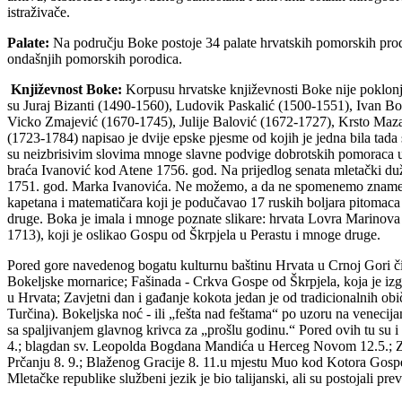
istraživače.
Palate:
Na području Boke postoje 34 palate hrvatskih pomorskih prodic
ondašnjih pomorskih porodica.
Književnost Boke:
Korpusu hrvatske književnosti Boke nije poklonjen
su Juraj Bizanti (1490-1560), Ludovik Paskalić (1500-1551), Ivan Bo
Vicko Zmajević (1670-1745), Julije Balović (1672-1727), Krsto Maza
(1723-1784) napisao je dvije epske pjesme od kojih je jedna bila tada
su neizbrisivim slovima mnoge slavne podvige dobrotskih pomoraca u
braća Ivanović kod Atene 1756. god. Na prijedlog senata mletački du
1751. god. Marka Ivanovića. Ne možemo, a da ne spomenemo znameni
kapetana i matematičara koji je podučavao 17 ruskih boljara pitomaca
druge. Boka je imala i mnoge poznate slikare: hrvata Lovra Marinova 
1713), koji je oslikao Gospu od Škrpjela u Perastu i mnoge druge.
Pored gore navedenog bogatu kulturnu baštinu Hrvata u Crnoj Gori čin
Bokeljske mornarice; Fašinada - Crkva Gospe od Škrpjela, koja je izgr
u Hrvata; Zavjetni dan i gađanje kokota jedan je od tradicionalnih ob
Turčina). Bokeljska noć - ili „fešta nad feštama“ po uzoru na venecij
sa spaljivanjem glavnog krivca za „prošlu godinu.“ Pored ovih tu su i
4.; blagdan sv. Leopolda Bogdana Mandića u Herceg Novom 12.5.; Zavj
Prčanju 8. 9.; Blaženog Gracije 8. 11.u mjestu Muo kod Kotora Gospe 
Mletačke republike službeni jezik je bio talijanski, ali su postojali pr