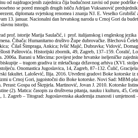
dnu od najdragocjenih zajednica čija budućnost zavisi od pune podrške
i posebno se pored mnogih drugih ističu Adrijan Vuksanović predsjednik
rezent, diplomata svjetskog renomea i znanja NJ. E. Veselko Grubišić 
m 13. januar. Nacionalni dan hrvatskog naroda u Crnoj Gori da budete i
slavnu istoriju.
i rad prof. istorije Marija Saulačić, i prof. italijanskog i engleskog jez
na. Čibača: Humanitarno društvo Župe dubrovačke. Blechová Čelebić
Ankica; Čilaš Šimpraga, Ankica; Ivšić Majić, Dubravka; Vidović, Domag
 prošlosti Paštrovića. Historijski zbornik, 49, Zagreb, 137–159. Čoralić
ka. 2006a. Barani u Mlecima: povijest jedne hrvatske iseljeničke zajed
dbiskupije – tragom gradiva iz mletačkoga državnog arhiva (XVI. stoljeć
 stoljeću. Onomastica Jugoslavica, 14, Zagreb, 87–132. Čulić, Gracije
ski fakultet. Lalošević, Ilija. 2016. Utvrđeni gradovi Boke kotorske 
zmi u Crnoj Gori, jugoistočni dio Boke kotorske. Novi Sad: MBM-plas.
erast: Gospa od Škrpjela. Martinović, Jovan J. 2010. Kotorske listine (
tine (2). Matica: časopis za društvena pitanja, nauku i kulturu, 45, C
 1. Zagreb – Titograd: Jugoslavenska akademija znanosti i umjetnosti 