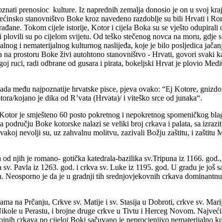
oznati prenosioc kulture. Iz naprednih zemalja donosio je on u svoj kra
. Većinsko stanovništvo Boke kroz navedeno razdoblje su bili Hrvati i R
 građane. Tokom cijele istorije, Kotor i cijela Boka su se vješto odupirali
plovili su po cijelom svijetu. Od teško stečenog novca na moru, gdje su nj
jalnog i nematerijalnog kulturnog naslijeđa, koje je bilo posljedica jača
prostoru Boke živi autohtono stanovništvo - Hrvati, govori svaki kamen.
oj ruci, radi odbrane od gusara i pirata, bokeljski Hrvat je plovio Medit
ada među najpoznatije hrvatske pisce, pjeva ovako: “Ej Kotore, gnizdo so
tora/kojano je dika od R’vata (Hrvata)/ i viteško srce od junaka“.
otor je smješteno 60 posto pokretnog i nepokretnog spomeničkog blaga
a području Boke kotorske nalazi se veliki broj crkava i palata, sa izrazi
koj nevolji su, uz zahvalnu molitvu, zazivali Božju zaštitu, i zaštitu 
a od njih je romano- gotička katedrala-bazilika sv.Tripuna iz 1166. god.
va sv. Pavla iz 1263. god. i crkva sv. Luke iz 1195. god. U gradu je još s
. Neosporno je da je u gradnji tih srednjovjekovnih crkava dominantnu
ma na Prčanju, Crkve sv. Matije i sv. Stasija u Dobroti, crkve sv. Mar
 Nikole u Perastu, i brojne druge crkve u Tivtu i Herceg Novom. Najveći
nih crkava po cijeloj Boki sačuvano je neprocjenjivo nematerijalno kult