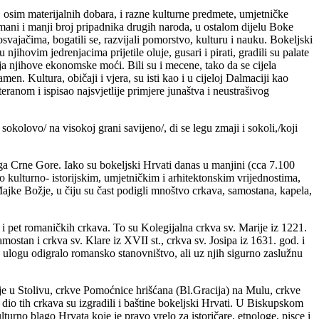
j osim materijalnih dobara, i razne kulturne predmete, umjetničke
omani i manji broj pripadnika drugih naroda, u ostalom dijelu Boke
 osvajačima, bogatili se, razvijali pomorstvo, kulturu i nauku. Bokeljski
ihovim jedrenjacima prijetile oluje, gusari i pirati, gradili su palate
nja njihove ekonomske moći. Bili su i mecene, tako da se cijela
 Kultura, običaji i vjera, su isti kao i u cijeloj Dalmaciji kao
eranom i ispisao najsvjetlije primjere junaštva i neustrašivog
kolovo/ na visokoj grani savijeno/, di se legu zmaji i sokoli,/koji
 Crne Gore. Iako su bokeljski Hrvati danas u manjini (cca 7.100
to kulturno- istorijskim, umjetničkim i arhitektonskim vrijednostima,
Majke Božje, u čiju su čast podigli mnoštvo crkava, samostana, kapela,
, i pet romaničkih crkava. To su Kolegijalna crkva sv. Marije iz 1221.
amostan i crkva sv. Klare iz XVII st., crkva sv. Josipa iz 1631. god. i
 ulogu odigralo romansko stanovništvo, ali uz njih sigurno zaslužnu
ije u Stolivu, crkve Pomoćnice hrišćana (Bl.Gracija) na Mulu, crkve
 dio tih crkava su izgradili i baštine bokeljski Hrvati. U Biskupskom
urno blago Hrvata koje je pravo vrelo za istoričare, etnologe, pisce i