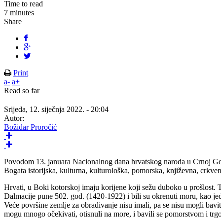
Time to read
7 minutes
Share
Print
a-
a+
Read so far
Srijeda, 12. siječnja 2022. - 20:04
Autor:
Božidar Proročić
Povodom 13. januara Nacionalnog dana hrvatskog naroda u Crnoj Gori, 
Bogata istorijska, kulturna, kulturološka, pomorska, književna, crkven
Hrvati, u Boki kotorskoj imaju korijene koji sežu duboko u prošlost. 
Dalmacije pune 502. god. (1420-1922) i bili su okrenuti moru, kao je
Veće površine zemlje za obrađivanje nisu imali, pa se nisu mogli bavi
mogu mnogo očekivati, otisnuli na more, i bavili se pomorstvom i trgov