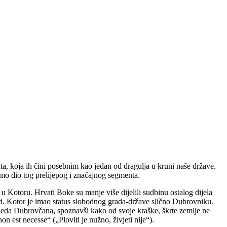
a, koja ih čini posebnim kao jedan od dragulja u kruni naše države.
samo dio tog prelijepog i značajnog segmenta.
u Kotoru. Hrvati Boke su manje više dijelili sudbinu ostalog dijela
od. Kotor je imao status slobodnog grada-države slično Dubrovniku.
usjeda Dubrovčana, spoznavši kako od svoje kraške, škrte zemlje ne
 est necesse“ („Ploviti je nužno, živjeti nije“).