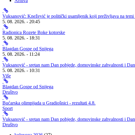
Arhiva
Vuksanović: Knežević je politički usamljenik koji preživljava na temi 
5. 08. 2026. - 20:45
Radionica Rozete Boke kotorske
5. 08. 2026. - 18:31
Blagdan Gospe od Snijega
5. 08. 2026. - 11:24
Vuksanović - sretan nam Dan pobjede, domovinske zahvalnosti i Dan h
5. 08. 2026. - 10:31
Više
Blagdan Gospe od Snijega
Društvo
Bućarska olimpijada u Gradiošnici - rezultati 4.8.
Sport
Vuksanović - sretan nam Dan pobjede, domovinske zahvalnosti i Dan h
Društvo
kolovoza 2026
(27)