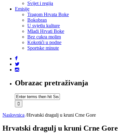
Svijet i regija
Emisije
Tragom Hrvata Boke
Bokobran
U svjetlu kulture
Mladi Hrvati Boke
Bez cukra molim
Kokotići u podne
Sportske minute
Obrazac pretraživanja
Naslovnica
/
Hrvatski dragulj u kruni Crne Gore
Hrvatski dragulj u kruni Crne Gore