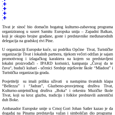
Tivat je sinoć bio domaćin bogatog kulturno-zabavnog programa
organiziranog u susret Samitu Europska unija – Zapadni Balkan,
koji je okupio brojne građane, goste i predstavnike međunarodnih
delegacija na gradskoj rivi Pine.
U organizaciji Europske kuće, uz podršku Općine Tivat, Turističke
organizacije Tivat i lokalnih partnera, tijekom večeri održan je sajam
promotivnog i izlagačkog karaktera na kojem su predstavljeni
lokalni proizvođači - IPARD korisnici, kampanja „Čuvaj da te
čuva“, budući kuhari - učenici Srednje mješovite škole “Mladost” i
Turistička organizacija grada.
Posjetitelji su imali priliku uživati u nastupima tivatskih klapa
“Bellezza” i “Jadran”, Glazbeno-prosvjetnog društva Tivat,
Kulturno-umjetničkog društva „Boka“ i orkestra Muzičke škole
Tivat, koji su kroz glazbu, tradiciju i folklor predstavili autentični
duh Boke.
Ambasador Europske unije u Crnoj Gori Johan Satler kazao je da
događaj na Pinama predstavlja važan i simboličan dio programa