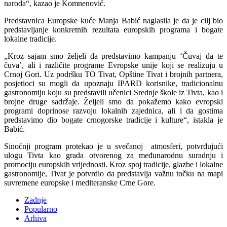
naroda“, kazao je Komnenović.
Predstavnica Europske kuće Manja Babić naglasila je da je cilj bio
predstavljanje konkretnih rezultata europskih programa i bogate
lokalne tradicije.
„Kroz sajam smo željeli da predstavimo kampanju ‘Čuvaj da te
čuva’, ali i različite programe Evropske unije koji se realizuju u
Crnoj Gori. Uz podršku TO Tivat, Opštine Tivat i brojnih partnera,
posjetioci su mogli da upoznaju IPARD korisnike, tradicionalnu
gastronomiju koju su predstavili učenici Srednje škole iz Tivta, kao i
brojne druge sadržaje. Željeli smo da pokažemo kako evropski
programi doprinose razvoju lokalnih zajednica, ali i da gostima
predstavimo dio bogate crnogorske tradicije i kulture“, istakla je
Babić.
Sinoćnji program protekao je u svečanoj atmosferi, potvrđujući
ulogu Tivta kao grada otvorenog za međunarodnu suradnju i
promociju europskih vrijednosti. Kroz spoj tradicije, glazbe i lokalne
gastronomije, Tivat je potvrdio da predstavlja važnu točku na mapi
suvremene europske i mediteranske Crne Gore.
Zadnje
Popularno
Arhiva