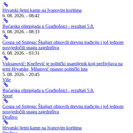
Hrvatski ljetni kamp na Ivanovim koritima
6. 08. 2026. - 08:42
Bućarska olimpijada u Gradiošnici - rezultati 5.8.
6. 08. 2026. - 08:33
Gospa od Snijega: Škaljari obnovili drevnu tradiciju i još jednom
posvjedočili snagu zajedništva
6. 08. 2026. - 03:31
Vuksanović: Knežević je politički usamljenik koji preživljava na
temi Hrvatske, Milatović opasno politički luta
5. 08. 2026. - 20:45
Više
Bućarska olimpijada u Gradiošnici - rezultati 5.8.
Sport
Gospa od Snijega: Škaljari obnovili drevnu tradiciju i još jednom
posvjedočili snagu zajedništva
Društvo
Hrvatski ljetni kamp na Ivanovim koritima