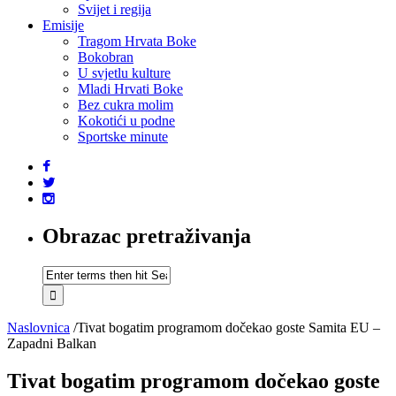
Svijet i regija
Emisije
Tragom Hrvata Boke
Bokobran
U svjetlu kulture
Mladi Hrvati Boke
Bez cukra molim
Kokotići u podne
Sportske minute
Obrazac pretraživanja
Naslovnica
/
Tivat bogatim programom dočekao goste Samita EU –
Zapadni Balkan
Tivat bogatim programom dočekao goste