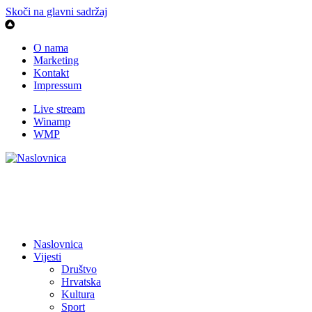
Skoči na glavni sadržaj
O nama
Marketing
Kontakt
Impressum
Live stream
Winamp
WMP
Naslovnica
Vijesti
Društvo
Hrvatska
Kultura
Sport