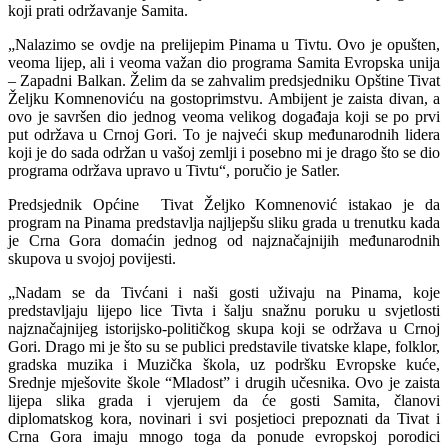
koji prati održavanje Samita.
„Nalazimo se ovdje na prelijepim Pinama u Tivtu. Ovo je opušten,
veoma lijep, ali i veoma važan dio programa Samita Evropska unija
– Zapadni Balkan. Želim da se zahvalim predsjedniku Opštine Tivat
Željku Komnenoviću na gostoprimstvu. Ambijent je zaista divan, a
ovo je savršen dio jednog veoma velikog događaja koji se po prvi
put održava u Crnoj Gori. To je najveći skup međunarodnih lidera
koji je do sada održan u vašoj zemlji i posebno mi je drago što se dio
programa održava upravo u Tivtu“, poručio je Satler.
Predsjednik Općine Tivat Željko Komnenović istakao je da
program na Pinama predstavlja najljepšu sliku grada u trenutku kada
je Crna Gora domaćin jednog od najznačajnijih međunarodnih
skupova u svojoj povijesti.
„Nadam se da Tivćani i naši gosti uživaju na Pinama, koje
predstavljaju lijepo lice Tivta i šalju snažnu poruku u svjetlosti
najznačajnijeg istorijsko-političkog skupa koji se održava u Crnoj
Gori. Drago mi je što su se publici predstavile tivatske klape, folklor,
gradska muzika i Muzička škola, uz podršku Evropske kuće,
Srednje mješovite škole “Mladost” i drugih učesnika. Ovo je zaista
lijepa slika grada i vjerujem da će gosti Samita, članovi
diplomatskog kora, novinari i svi posjetioci prepoznati da Tivat i
Crna Gora imaju mnogo toga da ponude evropskoj porodici