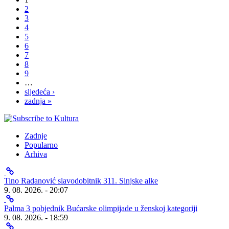
2
3
4
5
6
7
8
9
…
sljedeća ›
zadnja »
Zadnje
Popularno
Arhiva
Tino Radanović slavodobitnik 311. Sinjske alke
9. 08. 2026. - 20:07
Palma 3 pobjednik Bućarske olimpijade u ženskoj kategoriji
9. 08. 2026. - 18:59