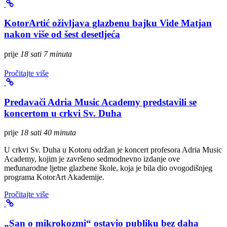
KotorArtić oživljava glazbenu bajku Vide Matjan
nakon više od šest desetljeća
prije
18 sati 7 minuta
Pročitajte više
Predavači Adria Music Academy predstavili se
koncertom u crkvi Sv. Duha
prije
18 sati 40 minuta
U crkvi Sv. Duha u Kotoru održan je koncert profesora Adria Music
Academy, kojim je završeno sedmodnevno izdanje ove
međunarodne ljetne glazbene škole, koja je bila dio ovogodišnjeg
programa KotorArt Akademije.
Pročitajte više
„San o mikrokozmi“ ostavio publiku bez daha