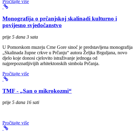
Pročitajte više
Monografija o prčanjskoj skalinadi kulturno i
povijesno svjedočanstvo
prije
5 dana 3 sata
U Pomorskom muzeju Crne Gore sinoć je predstavljena monografija
„Skalinada župne crkve u Prčanju“ autora Željka Brguljana, novo
djelo koje donosi cjelovito istraživanje jednoga od
najprepoznatljivijih arhitektonskih simbola Prčanja.
Pročitajte više
TMF - „San o mikrokozmi“
prije
5 dana 16 sati
Pročitajte više