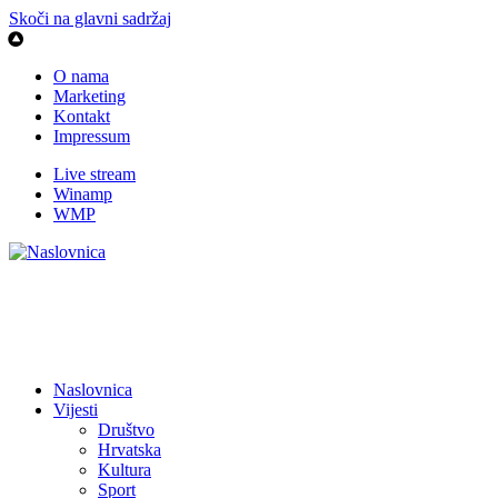
Skoči na glavni sadržaj
O nama
Marketing
Kontakt
Impressum
Live stream
Winamp
WMP
Naslovnica
Vijesti
Društvo
Hrvatska
Kultura
Sport