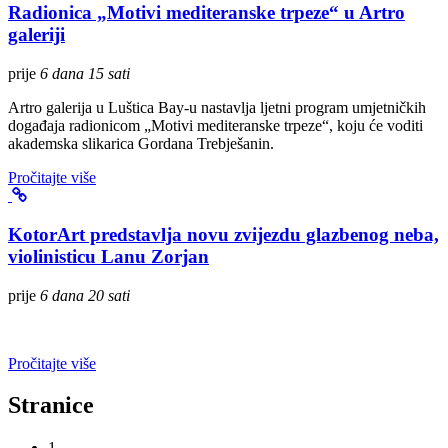
Radionica „Motivi mediteranske trpeze“ u Artro
galeriji
prije
6 dana 15 sati
Artro galerija u Luštica Bay-u nastavlja ljetni program umjetničkih
događaja radionicom „Motivi mediteranske trpeze“, koju će voditi
akademska slikarica Gordana Trebješanin.
Pročitajte više
KotorArt predstavlja novu zvijezdu glazbenog neba,
violinisticu Lanu Zorjan
prije
6 dana 20 sati
Pročitajte više
Stranice
1