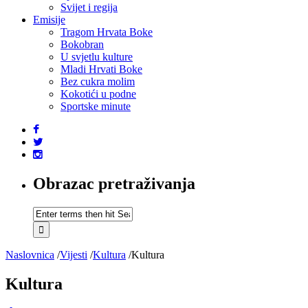
Svijet i regija
Emisije
Tragom Hrvata Boke
Bokobran
U svjetlu kulture
Mladi Hrvati Boke
Bez cukra molim
Kokotići u podne
Sportske minute
Obrazac pretraživanja
Naslovnica
/
Vijesti
/
Kultura
/
Kultura
Kultura