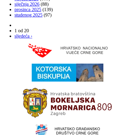
siječnja 2026
(88)
prosinca 2025
(139)
studenog 2025
(97)
1 od 20
sljedeća ›