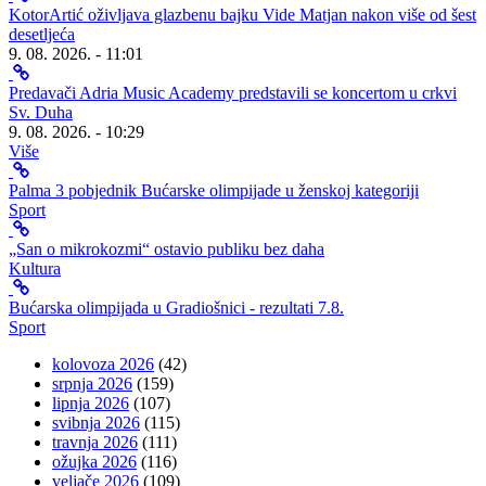
KotorArtić oživljava glazbenu bajku Vide Matjan nakon više od šest
desetljeća
9. 08. 2026. - 11:01
Predavači Adria Music Academy predstavili se koncertom u crkvi
Sv. Duha
9. 08. 2026. - 10:29
Više
Palma 3 pobjednik Bućarske olimpijade u ženskoj kategoriji
Sport
„San o mikrokozmi“ ostavio publiku bez daha
Kultura
Bućarska olimpijada u Gradiošnici - rezultati 7.8.
Sport
kolovoza 2026
(42)
srpnja 2026
(159)
lipnja 2026
(107)
svibnja 2026
(115)
travnja 2026
(111)
ožujka 2026
(116)
veljače 2026
(109)