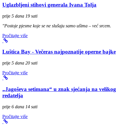
Uglazbljeni stihovi generala Ivana Tolja
prije
5 dana 19 sati
"Postoje pjesme koje se ne slušaju samo ušima – već srcem.
Pročitajte više
Luštica Bay - Večeras najpoznatije operne bajke
prije
5 dana 20 sati
Pročitajte više
„Jagoševa setimana“ u znak sjećanja na velikog
redatelja
prije
6 dana 14 sati
Pročitajte više