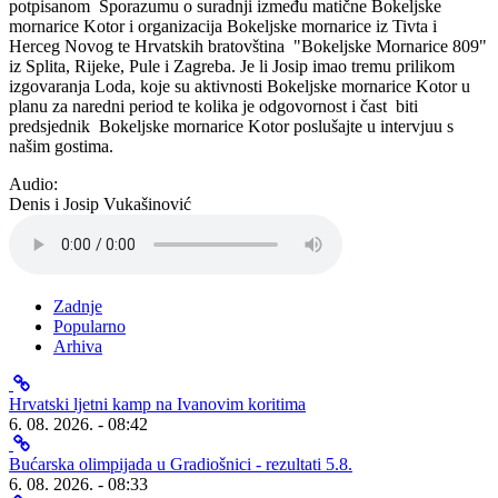
potpisanom Sporazumu o suradnji između matične Bokeljske
mornarice Kotor i organizacija Bokeljske mornarice iz Tivta i
Herceg Novog te Hrvatskih bratovština "Bokeljske Mornarice 809"
iz Splita, Rijeke, Pule i Zagreba. Je li Josip imao tremu prilikom
izgovaranja Loda, koje su aktivnosti Bokeljske mornarice Kotor u
planu za naredni period te kolika je odgovornost i čast biti
predsjednik Bokeljske mornarice Kotor poslušajte u intervjuu s
našim gostima.
Audio:
Denis i Josip Vukašinović
Zadnje
Popularno
Arhiva
Hrvatski ljetni kamp na Ivanovim koritima
6. 08. 2026. - 08:42
Bućarska olimpijada u Gradiošnici - rezultati 5.8.
6. 08. 2026. - 08:33