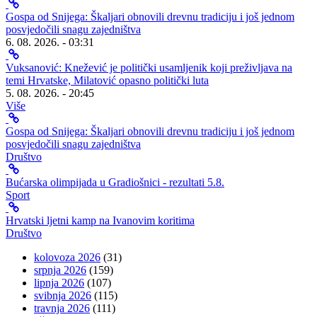
Gospa od Snijega: Škaljari obnovili drevnu tradiciju i još jednom
posvjedočili snagu zajedništva
6. 08. 2026. - 03:31
Vuksanović: Knežević je politički usamljenik koji preživljava na
temi Hrvatske, Milatović opasno politički luta
5. 08. 2026. - 20:45
Više
Gospa od Snijega: Škaljari obnovili drevnu tradiciju i još jednom
posvjedočili snagu zajedništva
Društvo
Bućarska olimpijada u Gradiošnici - rezultati 5.8.
Sport
Hrvatski ljetni kamp na Ivanovim koritima
Društvo
kolovoza 2026
(31)
srpnja 2026
(159)
lipnja 2026
(107)
svibnja 2026
(115)
travnja 2026
(111)