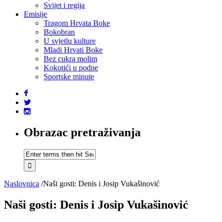
Svijet i regija
Emisije
Tragom Hrvata Boke
Bokobran
U svjetlu kulture
Mladi Hrvati Boke
Bez cukra molim
Kokotići u podne
Sportske minute
Obrazac pretraživanja
Naslovnica
/
Naši gosti: Denis i Josip Vukašinović
Naši gosti: Denis i Josip Vukašinović