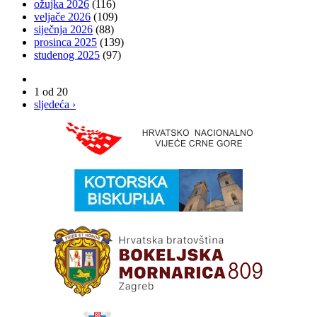
ožujka 2026
(116)
veljače 2026
(109)
siječnja 2026
(88)
prosinca 2025
(139)
studenog 2025
(97)
1 od 20
sljedeća ›