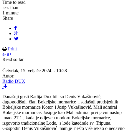
Time to read
less than
1 minute
Share
Print
a-
a+
Read so far
Četvrtak, 15. veljače 2024. - 10:28
Autor:
Radio DUX
Današnji gosti Radija Dux bili su Denis Vukašinović,
dugogodišnji član Bokeljske mornarice i sadašnji predsjednik
Bokeljske mornarice Kotor, i Josip Vukašinović, Mali admiral
Bokeljske mornarice. Josip je kao Mali admiral prvi javni nastup
imao 27.1., kada je odjeven u odoru Bokeljske mornarice,
izgovorio tradicionalne Lode, s lođe katedrale sv. Tripuna.
Gospodin Denis Vukašinović nam je nešto više rekao o nedavno