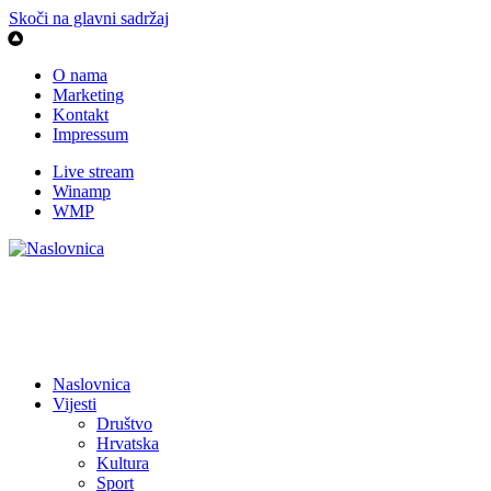
Skoči na glavni sadržaj
O nama
Marketing
Kontakt
Impressum
Live stream
Winamp
WMP
Naslovnica
Vijesti
Društvo
Hrvatska
Kultura
Sport