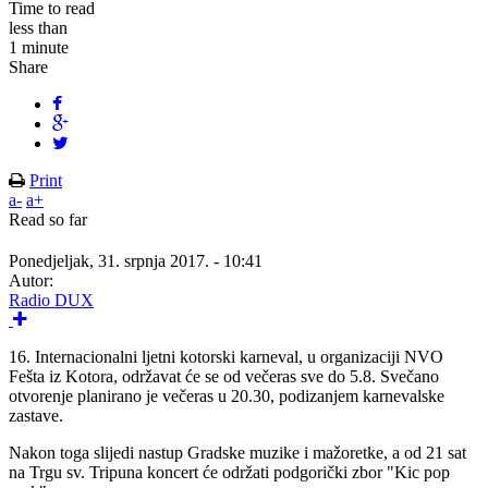
Time to read
less than
1 minute
Share
Print
a-
a+
Read so far
Ponedjeljak, 31. srpnja 2017. - 10:41
Autor:
Radio DUX
16. Internacionalni ljetni kotorski karneval, u organizaciji NVO
Fešta iz Kotora, održavat će se od večeras sve do 5.8. Svečano
otvorenje planirano je večeras u 20.30, podizanjem karnevalske
zastave.
Nakon toga slijedi nastup Gradske muzike i mažoretke, a od 21 sat
na Trgu sv. Tripuna koncert će održati podgorički zbor "Kic pop