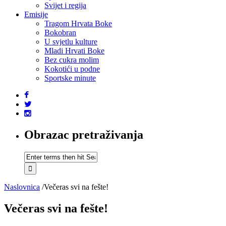
Svijet i regija
Emisije
Tragom Hrvata Boke
Bokobran
U svjetlu kulture
Mladi Hrvati Boke
Bez cukra molim
Kokotići u podne
Sportske minute
Obrazac pretraživanja
Naslovnica
/
Večeras svi na fešte!
Večeras svi na fešte!