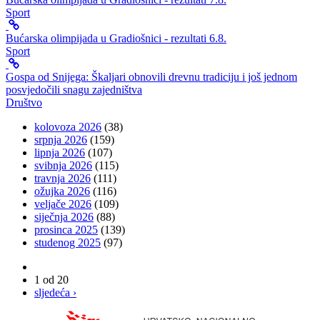
Sport
Bućarska olimpijada u Gradiošnici - rezultati 6.8.
Sport
Gospa od Snijega: Škaljari obnovili drevnu tradiciju i još jednom
posvjedočili snagu zajedništva
Društvo
kolovoza 2026
(38)
srpnja 2026
(159)
lipnja 2026
(107)
svibnja 2026
(115)
travnja 2026
(111)
ožujka 2026
(116)
veljače 2026
(109)
siječnja 2026
(88)
prosinca 2025
(139)
studenog 2025
(97)
1 od 20
sljedeća ›