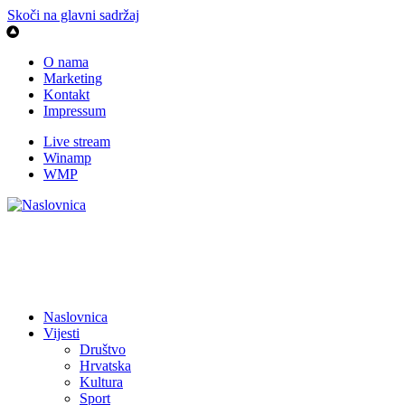
Skoči na glavni sadržaj
O nama
Marketing
Kontakt
Impressum
Live stream
Winamp
WMP
Naslovnica
Vijesti
Društvo
Hrvatska
Kultura
Sport