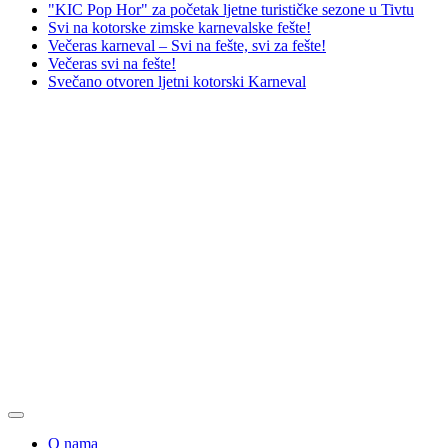
"KIC Pop Hor" za početak ljetne turističke sezone u Tivtu
Svi na kotorske zimske karnevalske fešte!
Večeras karneval – Svi na fešte, svi za fešte!
Večeras svi na fešte!
Svečano otvoren ljetni kotorski Karneval
O nama