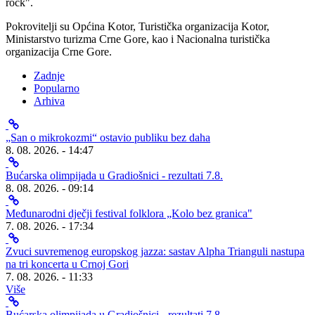
rock".
Pokrovitelji su Općina Kotor, Turistička organizacija Kotor,
Ministarstvo turizma Crne Gore, kao i Nacionalna turistička
organizacija Crne Gore.
Zadnje
Popularno
Arhiva
„San o mikrokozmi“ ostavio publiku bez daha
8. 08. 2026. - 14:47
Bućarska olimpijada u Gradiošnici - rezultati 7.8.
8. 08. 2026. - 09:14
Međunarodni dječji festival folklora „Kolo bez granica"
7. 08. 2026. - 17:34
Zvuci suvremenog europskog jazza: sastav Alpha Trianguli nastupa
na tri koncerta u Crnoj Gori
7. 08. 2026. - 11:33
Više
Bućarska olimpijada u Gradiošnici - rezultati 7.8.