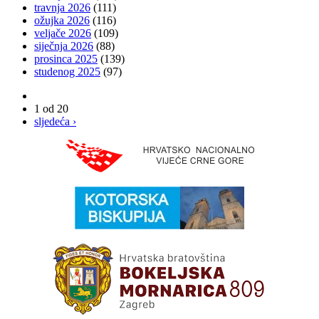
travnja 2026
(111)
ožujka 2026
(116)
veljače 2026
(109)
siječnja 2026
(88)
prosinca 2025
(139)
studenog 2025
(97)
1 od 20
sljedeća ›