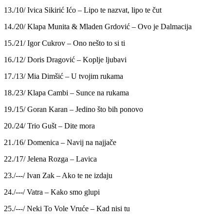
13./10/ Ivica Sikirić Ićo – Lipo te nazvat, lipo te čut
14./20/ Klapa Munita & Mladen Grdović – Ovo je Dalmacija
15./21/ Igor Cukrov – Ono nešto to si ti
16./12/ Doris Dragović – Koplje ljubavi
17./13/ Mia Dimšić – U tvojim rukama
18./23/ Klapa Cambi – Sunce na rukama
19./15/ Goran Karan – Jedino što bih ponovo
20./24/ Trio Gušt – Dite mora
21./16/ Domenica – Navij na najjače
22./17/ Jelena Rozga – Lavica
23./---/ Ivan Zak – Ako te ne izdaju
24./---/ Vatra – Kako smo glupi
25./---/ Neki To Vole Vruće – Kad nisi tu