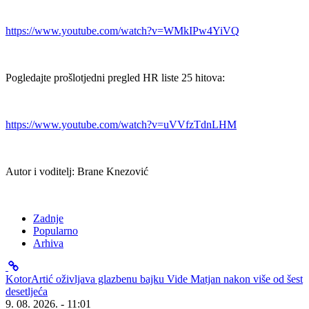
https://www.youtube.com/watch?v=WMkIPw4YiVQ
Pogledajte prošlotjedni pregled HR liste 25 hitova:
https://www.youtube.com/watch?v=uVVfzTdnLHM
Autor i voditelj: Brane Knezović
Zadnje
Popularno
Arhiva
KotorArtić oživljava glazbenu bajku Vide Matjan nakon više od šest
desetljeća
9. 08. 2026. - 11:01