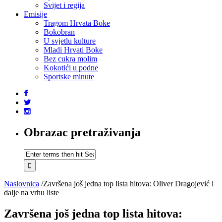
Svijet i regija
Emisije
Tragom Hrvata Boke
Bokobran
U svjetlu kulture
Mladi Hrvati Boke
Bez cukra molim
Kokotići u podne
Sportske minute
Obrazac pretraživanja
Naslovnica
/
Završena još jedna top lista hitova: Oliver Dragojević i
dalje na vrhu liste
Završena još jedna top lista hitova: