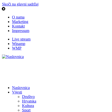
Skoči na glavni sadržaj
O nama
Marketing
Kontakt
Impressum
Live stream
Winamp
WMP
Naslovnica
Vijesti
Društvo
Hrvatska
Kultura
Sport