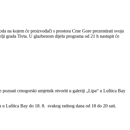
voda na kojem će proizvođači s prostora Crne Gore prezentirati svoju
itelji grada Tivta. U glazbenom dijelu programa od 21 h nastupit će
poznati crnogorski umjetnik otvoriti u galeriji „Lipa“ u Luštica Bay
 u Luštica Bay do 18. 8. svakog radnog dana od 18 do 20 sati.