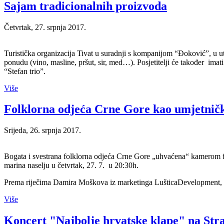
Sajam tradicionalnih proizvoda
Četvrtak, 27. srpnja 2017.
Turistička organizacija Tivat u suradnji s kompanijom “Đoković”, u ut
ponudu (vino, masline, pršut, sir, med…). Posjetitelji će također imati
“Stefan trio”.
Više
Folklorna odjeća Crne Gore kao umjetničk
Srijeda, 26. srpnja 2017.
Bogata i svestrana folklorna odjeća Crne Gore „uhvaćena“ kamerom fot
marina naselju u četvrtak, 27. 7. u 20:30h.
Prema riječima Damira Moškova iz marketinga LušticaDevelopment, iz
Više
Koncert "Najbolje hrvatske klape" na Str