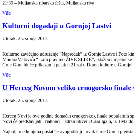
21:30 – Muljanska ribarska fešta, Muljanska riva
Više
Kulturni događaji u Gornjoj Lastvi
Utorak, 25. srpnja 2017.
Kulturno zavičajno udruženje “Napredak” iz Gornje Lastve i Foto ki
MomiraMatovića “ ...mi pravimo ŽIVE SLIKE”, izložbu umjetničke f
Crne Gore bit će prikazan u petak u 21 sat u Domu kulture u Gornjoj 
Više
U Herceg Novom veliko crnogorsko finale C
Utorak, 25. srpnja 2017.
Herceg Novi je ove godine domaćin crnogorskog finala popularnih spo
Novi će predstavljati Triatlonci, Jadran Škver i Casa Igalo, iz Tivta do
Najbolji među njima postat će ovogodišnji prvak Crne Gore i predst