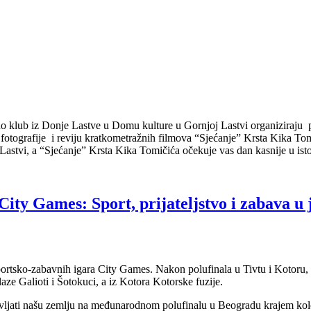
no klub iz Donje Lastve u Domu kulture u Gornjoj Lastvi organiziraj
otografije i reviju kratkometražnih filmova “Sjećanje” Krsta Kika T
Lastvi, a “Sjećanje” Krsta Kika Tomičića očekuje vas dan kasnije u isto
ity Games: Sport, prijateljstvo i zabava u
rtsko-zabavnih igara City Games. Nakon polufinala u Tivtu i Kotoru, po
laze Galioti i Šotokuci, a iz Kotora Kotorske fuzije.
avljati našu zemlju na međunarodnom polufinalu u Beogradu krajem ko