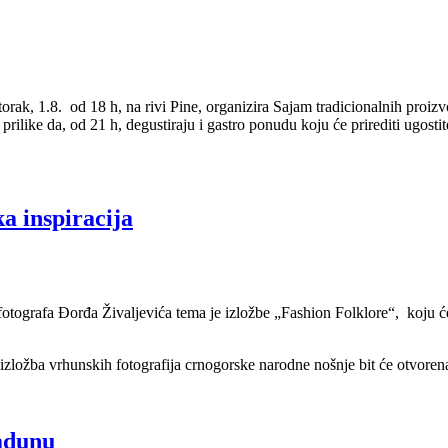
orak, 1.8. od 18 h, na rivi Pine, organizira Sajam tradicionalnih proiz
 prilike da, od 21 h, degustiraju i gastro ponudu koju će prirediti ugost
a inspiracija
ografa Đorđa Živaljevića tema je izložbe „Fashion Folklore“, koju će 
ložba vrhunskih fotografija crnogorske narodne nošnje bit će otvorena
adunu