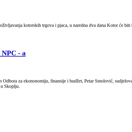
vljavanja kotorskih trgova i pjaca, u naredna dva dana Kotor će biti u 
 NPC - a
an Odbora za ekononomiju, finansije i budžet, Petar Smolović, sudjelo
 u Skoplju.