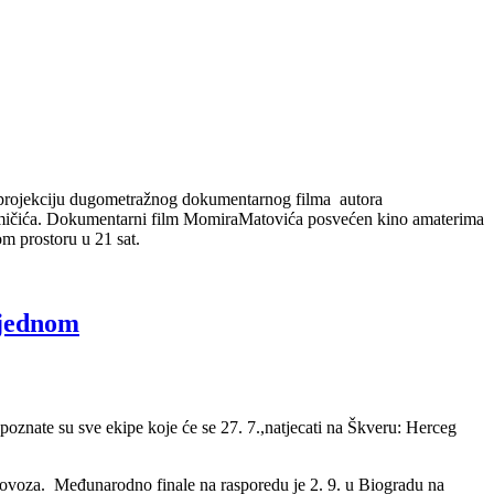
u projekciju dugometražnog dokumentarnog filma autora
omičića. Dokumentarni film MomiraMatovića posvećen kino amaterima
m prostoru u 21 sat.
 jednom
znate su sve ekipe koje će se 27. 7.,natjecati na Škveru: Herceg
lovoza. Međunarodno finale na rasporedu je 2. 9. u Biogradu na