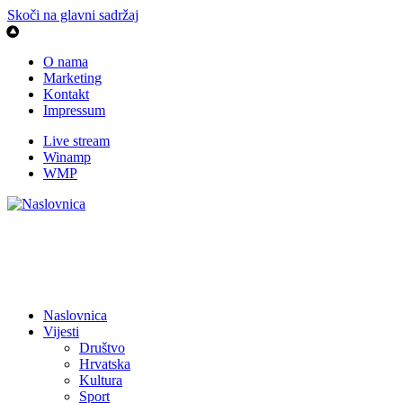
Skoči na glavni sadržaj
O nama
Marketing
Kontakt
Impressum
Live stream
Winamp
WMP
Naslovnica
Vijesti
Društvo
Hrvatska
Kultura
Sport