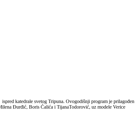
, ispred katedrale svetog Tripuna. Ovogodišnji program je prilagođen
 Milena Đurđić, Boris Ćalića i TijanaTodorović, uz modele Verice