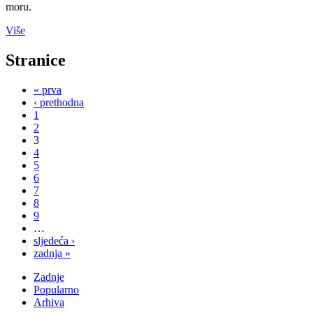
moru.
Više
Stranice
« prva
‹ prethodna
1
2
3
4
5
6
7
8
9
…
sljedeća ›
zadnja »
Zadnje
Popularno
Arhiva