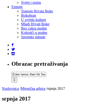
Svijet i regija
Emisije
Tragom Hrvata Boke
Bokobran
U svjetlu kulture
Mladi Hrvati Boke
Bez cukra molim
Kokotići u podne
Sportske minute
Obrazac pretraživanja
Naslovnica
/
Mjesečna arhiva
/
srpnja 2017
srpnja 2017