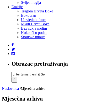
Svijet i regija
Emisije
Tragom Hrvata Boke
Bokobran
U svjetlu kulture
Mladi Hrvati Boke
Bez cukra molim
Kokotići u podne
Sportske minute
Obrazac pretraživanja
Naslovnica
/
Mjesečna arhiva
Mjesečna arhiva