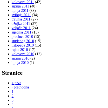
kolovoza 2011
(42)
srpnja 2011
(40)
lipnja 2011
(33)
svibnja 2011
(34)
travnja 2011
(27)
ožujka 2011
(27)
veljače 2011
(24)
siječnja 2011
(13)
prosinca 2010
(15)
studenog 2010
(15)
listopada 2010
(15)
rujna 2010
(17)
kolovoza 2010
(13)
srpnja 2010
(2)
lipnja 2010
(1)
Stranice
« prva
‹ prethodna
1
2
3
4