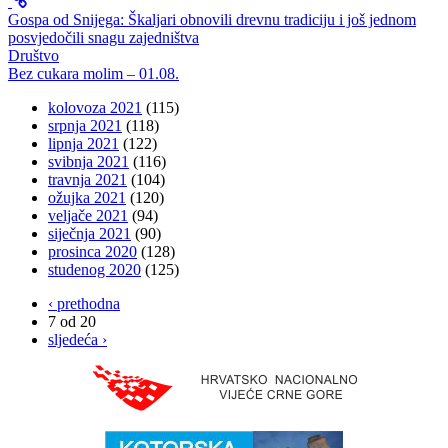
Gospa od Snijega: Škaljari obnovili drevnu tradiciju i još jednom
posvjedočili snagu zajedništva
Društvo
Bez cukara molim – 01.08.
kolovoza 2021
(115)
srpnja 2021
(118)
lipnja 2021
(122)
svibnja 2021
(116)
travnja 2021
(104)
ožujka 2021
(120)
veljače 2021
(94)
siječnja 2021
(90)
prosinca 2020
(128)
studenog 2020
(125)
‹ prethodna
7 od 20
sljedeća ›