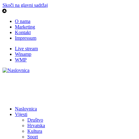
Skoči na glavni sadržaj
O nama
Marketing
Kontakt
Impressum
Live stream
Winamp
WMP
Naslovnica
Vijesti
Društvo
Hrvatska
Kultura
Sport