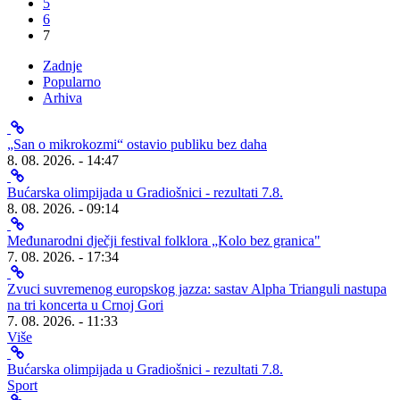
5
6
7
Zadnje
Popularno
Arhiva
„San o mikrokozmi“ ostavio publiku bez daha
8. 08. 2026. - 14:47
Bućarska olimpijada u Gradiošnici - rezultati 7.8.
8. 08. 2026. - 09:14
Međunarodni dječji festival folklora „Kolo bez granica"
7. 08. 2026. - 17:34
Zvuci suvremenog europskog jazza: sastav Alpha Trianguli nastupa
na tri koncerta u Crnoj Gori
7. 08. 2026. - 11:33
Više
Bućarska olimpijada u Gradiošnici - rezultati 7.8.
Sport