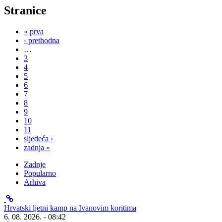
Stranice
« prva
‹ prethodna
…
3
4
5
6
7
8
9
10
11
sljedeća ›
zadnja »
Zadnje
Popularno
Arhiva
Hrvatski ljetni kamp na Ivanovim koritima
6. 08. 2026. - 08:42