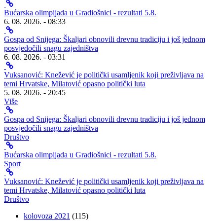
Bućarska olimpijada u Gradiošnici - rezultati 5.8.
6. 08. 2026. - 08:33
Gospa od Snijega: Škaljari obnovili drevnu tradiciju i još jednom
posvjedočili snagu zajedništva
6. 08. 2026. - 03:31
Vuksanović: Knežević je politički usamljenik koji preživljava na
temi Hrvatske, Milatović opasno politički luta
5. 08. 2026. - 20:45
Više
Gospa od Snijega: Škaljari obnovili drevnu tradiciju i još jednom
posvjedočili snagu zajedništva
Društvo
Bućarska olimpijada u Gradiošnici - rezultati 5.8.
Sport
Vuksanović: Knežević je politički usamljenik koji preživljava na
temi Hrvatske, Milatović opasno politički luta
Društvo
kolovoza 2021
(115)