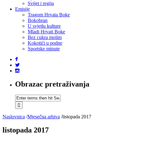
Svijet i regija
Emisije
Tragom Hrvata Boke
Bokobran
U svjetlu kulture
Mladi Hrvati Boke
Bez cukra molim
Kokotići u podne
Sportske minute
Obrazac pretraživanja
Naslovnica
/
Mjesečna arhiva
/
listopada 2017
listopada 2017