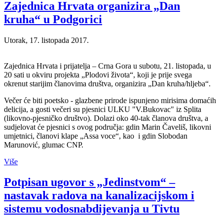
Zajednica Hrvata organizira „Dan
kruha“ u Podgorici
Utorak, 17. listopada 2017.
Zajednica Hrvata i prijatelja – Crna Gora u subotu, 21. listopada, u
20 sati u okviru projekta „Plodovi života“, koji je prije svega
okrenut starijim članovima društva, organizira „Dan kruha/hljeba“.
Večer će biti poetsko - glazbene prirode ispunjeno mirisima domaćih
delicija, a gosti večeri su pjesnici ULKU "V.Bukovac" iz Splita
(likovno-pjesničko društvo). Dolazi oko 40-tak članova društva, a
sudjelovat će pjesnici s ovog područja: gdin Marin Čaveliš, likovni
umjetnici, članovi klape „Assa voce“, kao i gdin Slobodan
Marunović, glumac CNP.
Više
Potpisan ugovor s „Jedinstvom“ –
nastavak radova na kanalizacijskom i
sistemu vodosnabdijevanja u Tivtu