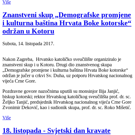
Više
Znanstveni skup „Demografske promjene
i kulturna baština Hrvata Boke kotorske“
održan u Kotoru
Subota, 14. listopada 2017.
Nakon Zagreba, Hrvatsko katoličko sveučilište organiziralo je
znanstveni skup i u Kotoru. Drugi dio znanstvenog skupa
„Demografske promjene i kulturna baština Hrvata Boke kotorske“
održan je jučer u crkvi Sv. Duha, uz potporu Hrvatskog nacionalnog
vijeća Crne Gore.
Pozdravne govore nazočnima uputili su monsinjor Ilija Janjić,
biskup kotorski; rektor Hrvatskog katoličkog sveučilišta prof. dr. sc.
Željko Tanjić, predsjednik Hrvatskog nacionalnog vijeća Crne Gore
Zvonimir Deković, kao i sudionik skupa, prof. dr. sc. Roko Mišetić.
Više
18. listopada - Svjetski dan kravate