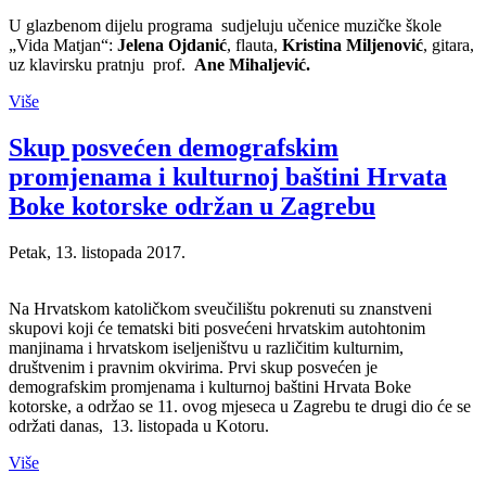
U glazbenom dijelu programa sudjeluju učenice muzičke škole
„Vida Matjan“:
Jelena Ojdanić
, flauta,
Kristina Miljenović
, gitara,
uz klavirsku pratnju prof.
Ane Mihaljević.
Više
Skup posvećen demografskim
promjenama i kulturnoj baštini Hrvata
Boke kotorske održan u Zagrebu
Petak, 13. listopada 2017.
Na Hrvatskom katoličkom sveučilištu pokrenuti su znanstveni
skupovi koji će tematski biti posvećeni hrvatskim autohtonim
manjinama i hrvatskom iseljeništvu u različitim kulturnim,
društvenim i pravnim okvirima. Prvi skup posvećen je
demografskim promjenama i kulturnoj baštini Hrvata Boke
kotorske, a održao se 11. ovog mjeseca u Zagrebu te drugi dio će se
održati danas, 13. listopada u Kotoru.
Više