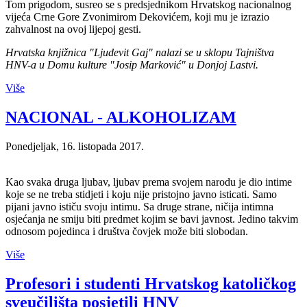
Tom prigodom, susreo se s predsjednikom Hrvatskog nacionalnog
vijeća Crne Gore Zvonimirom Dekovićem, koji mu je izrazio
zahvalnost na ovoj lijepoj gesti.
Hrvatska knjižnica "Ljudevit Gaj" nalazi se u sklopu Tajništva
HNV-a u Domu kulture "Josip Marković" u Donjoj Lastvi.
Više
NACIONAL - ALKOHOLIZAM
Ponedjeljak, 16. listopada 2017.
Kao svaka druga ljubav, ljubav prema svojem narodu je dio intime
koje se ne treba stidjeti i koju nije pristojno javno isticati. Samo
pijani javno ističu svoju intimu. Sa druge strane, ničija intimna
osjećanja ne smiju biti predmet kojim se bavi javnost. Jedino takvim
odnosom pojedinca i društva čovjek može biti slobodan.
Više
Profesori i studenti Hrvatskog katoličkog
sveučilišta posjetili HNV