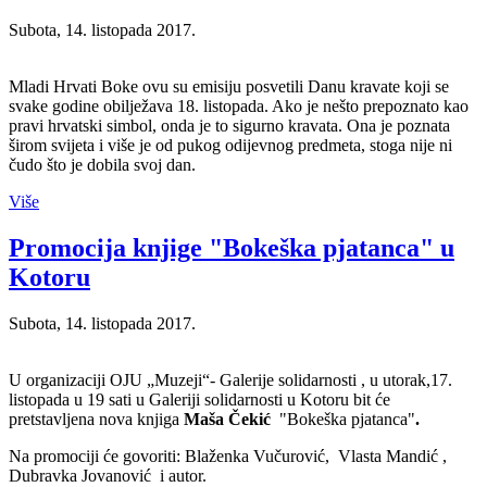
Subota, 14. listopada 2017.
Mladi Hrvati Boke ovu su emisiju posvetili Danu kravate koji se
svake godine obilježava 18. listopada. Ako je nešto prepoznato kao
pravi hrvatski simbol, onda je to sigurno kravata. Ona je poznata
širom svijeta i više je od pukog odijevnog predmeta, stoga nije ni
čudo što je dobila svoj dan.
Više
Promocija knjige "Bokeška pjatanca" u
Kotoru
Subota, 14. listopada 2017.
U organizaciji OJU „Muzeji“- Galerije solidarnosti , u utorak,17.
listopada u 19 sati u Galeriji solidarnosti u Kotoru bit će
pretstavljena nova knjiga
Maša Čekić
"Bokeška pjatanca"
.
Na promociji će govoriti: Blaženka Vučurović, Vlasta Mandić ,
Dubravka Jovanović i autor.