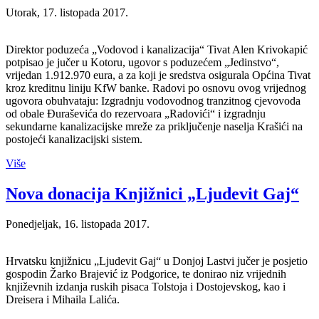
Utorak, 17. listopada 2017.
Direktor poduzeća „Vodovod i kanalizacija“ Tivat Alen Krivokapić
potpisao je jučer u Kotoru, ugovor s poduzećem „Jedinstvo“,
vrijedan 1.912.970 eura, a za koji je sredstva osigurala Općina Tivat
kroz kreditnu liniju KfW banke. Radovi po osnovu ovog vrijednog
ugovora obuhvataju: Izgradnju vodovodnog tranzitnog cjevovoda
od obale Đuraševića do rezervoara „Radovići“ i izgradnju
sekundarne kanalizacijske mreže za priključenje naselja Krašići na
postojeći kanalizacijski sistem.
Više
Nova donacija Knjižnici „Ljudevit Gaj“
Ponedjeljak, 16. listopada 2017.
Hrvatsku knjižnicu „Ljudevit Gaj“ u Donjoj Lastvi jučer je posjetio
gospodin Žarko Brajević iz Podgorice, te donirao niz vrijednih
književnih izdanja ruskih pisaca Tolstoja i Dostojevskog, kao i
Dreisera i Mihaila Lalića.